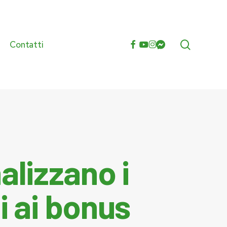
search
facebook
youtube
instagram
messenger
Contatti
e
alizzano i
i ai bonus