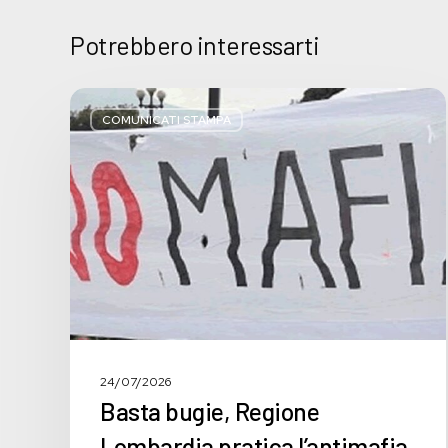
Potrebbero interessarti
Basta
bugie,
COMUNICATI STAMPA
Regione
Lombardia
pratica
l’antimafia
solo
a
parole
24/07/2026
Basta bugie, Regione
Lombardia pratica l’antimafia