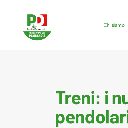
Skip
to
main
content
Chi siamo
Treni: i 
pendolari