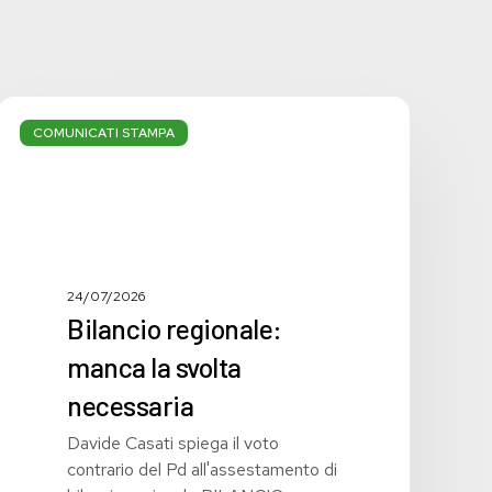
Bilancio
regionale:
COMUNICATI STAMPA
manca
la
svolta
necessaria
24/07/2026
Bilancio regionale:
manca la svolta
necessaria
Davide Casati spiega il voto
contrario del Pd all'assestamento di