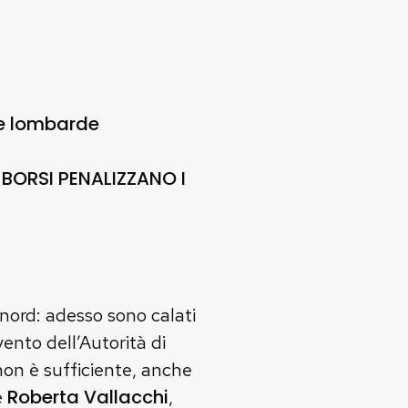
rie lombarde
BORSI PENALIZZANO I
enord: adesso sono calati
ento dell’Autorità di
non è sufficiente, anche
Roberta Vallacchi
e
,