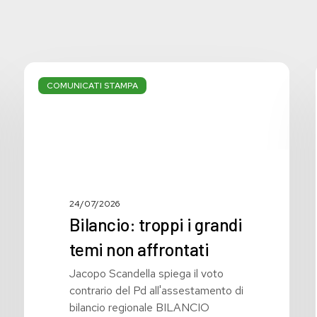
Bilancio:
troppi
COMUNICATI STAMPA
i
grandi
temi
non
affrontati
24/07/2026
Bilancio: troppi i grandi
temi non affrontati
Jacopo Scandella spiega il voto
contrario del Pd all'assestamento di
bilancio regionale BILANCIO