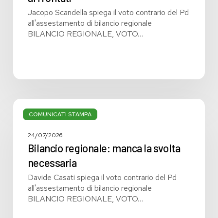
affrontati
Jacopo Scandella spiega il voto contrario del Pd
all'assestamento di bilancio regionale
BILANCIO REGIONALE, VOTO…
Bilancio
regionale:
COMUNICATI STAMPA
manca
la
24/07/2026
svolta
Bilancio regionale: manca la svolta
necessaria
necessaria
Davide Casati spiega il voto contrario del Pd
all'assestamento di bilancio regionale
BILANCIO REGIONALE, VOTO…