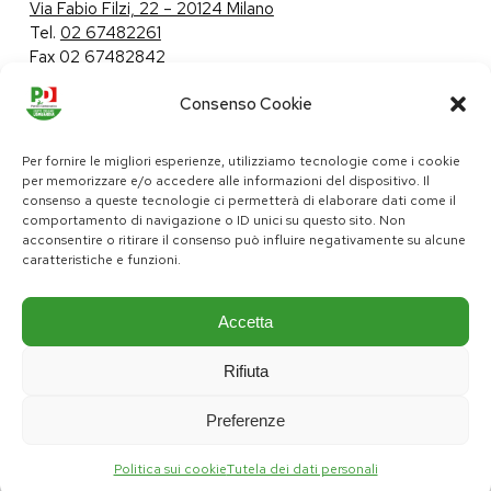
Via Fabio Filzi, 22 – 20124 Milano
Tel.
02 67482261
Fax 02 67482842
Consenso Cookie
Tutela dei dati personali
|
Politica sui cookie
Per fornire le migliori esperienze, utilizziamo tecnologie come i cookie
per memorizzare e/o accedere alle informazioni del dispositivo. Il
consenso a queste tecnologie ci permetterà di elaborare dati come il
comportamento di navigazione o ID unici su questo sito. Non
pd@consiglio.regione.lombardia.it
acconsentire o ritirare il consenso può influire negativamente su alcune
ufficiostampa.pd@consiglio.regione.lombardia.it
caratteristiche e funzioni.
Pagine Facebook Gruppo Consiliare PD Lombardia
Pagina Instagram Gruppo PD Lombardia
Pagina Youtube Gruppo PD Lombardia
Pagina Messenger Gruppo Consiliare PD Lombardia
Accetta
Rifiuta
Preferenze
Politica sui cookie
Tutela dei dati personali