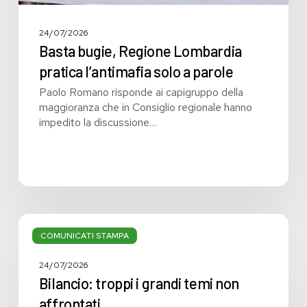
24/07/2026
Basta bugie, Regione Lombardia
pratica l’antimafia solo a parole
Paolo Romano risponde ai capigruppo della
maggioranza che in Consiglio regionale hanno
impedito la discussione…
Bilancio:
troppi
COMUNICATI STAMPA
i
grandi
24/07/2026
temi
Bilancio: troppi i grandi temi non
non
affrontati