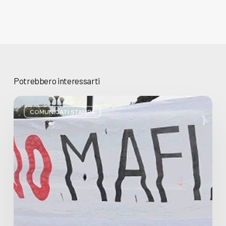
Potrebbero interessarti
Basta
bugie,
COMUNICATI STAMPA
Regione
Lombardia
pratica
l’antimafia
solo
a
parole