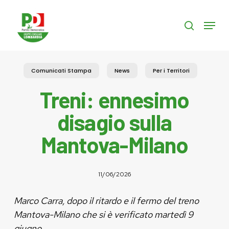
Skip
to
Menu
search
main
content
Comunicati Stampa
News
Per i Territori
Treni: ennesimo
disagio sulla
Mantova-Milano
11/06/2026
Marco Carra, dopo il ritardo e il fermo del treno
Mantova-Milano che si è verificato martedì 9
giugno