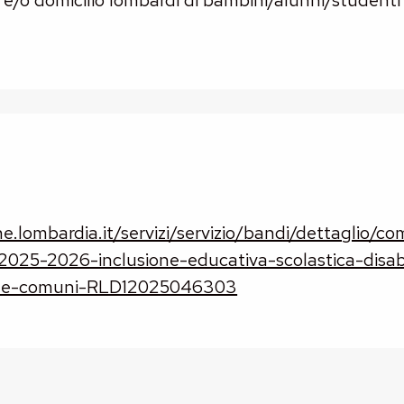
 e/o domicilio lombardi di bambini/alunni/studenti c
e.lombardia.it/servizi/servizio/bandi/dettaglio/com
2025-2026-inclusione-educativa-scolastica-disabi
ale-comuni-RLD12025046303