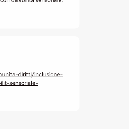
on disabilità sensoriale.
unita-diritti/inclusione-
lit-sensoriale-