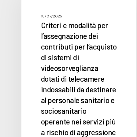
modalità
per
l’assegnazione
18/07/2026
dei
Criteri e modalità per
contributi
l’assegnazione dei
per
l’acquisto
contributi per l’acquisto
di
di sistemi di
sistemi
di
videosorveglianza
videosorveglianza
dotati di telecamere
dotati
indossabili da destinare
di
telecamere
al personale sanitario e
indossabili
sociosanitario
da
destinare
operante nei servizi più
al
a rischio di aggressione
personale