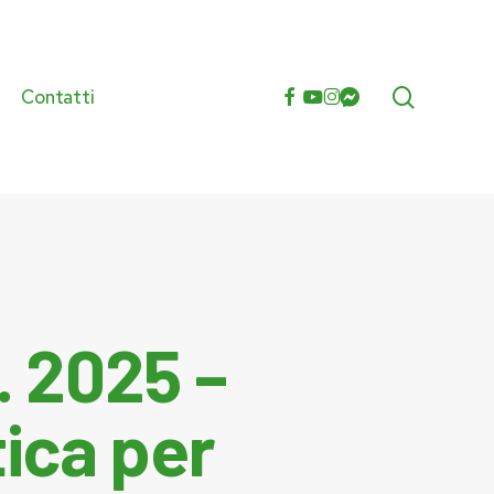
search
facebook
youtube
instagram
messenger
Contatti
e
. 2025 –
ica per