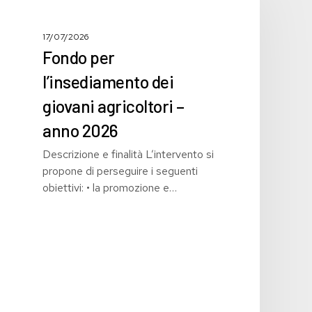
l’insediamento
dei
giovani
17/07/2026
agricoltori
Fondo per
–
l’insediamento dei
anno
2026
giovani agricoltori –
anno 2026
Descrizione e finalità L’intervento si
propone di perseguire i seguenti
obiettivi: • la promozione e…