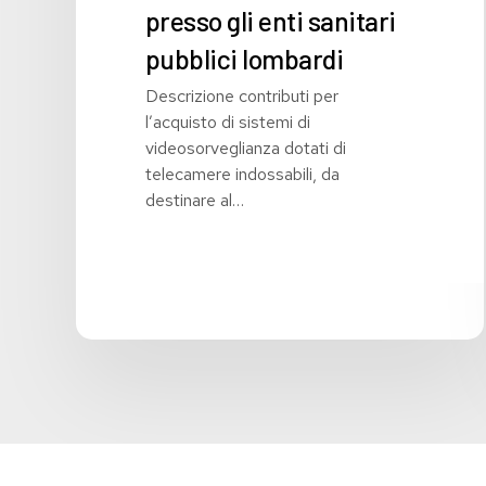
sanitario
presso gli enti sanitari
e
pubblici lombardi
sociosanitario
operante
Descrizione contributi per
nei
l’acquisto di sistemi di
servizi
videosorveglianza dotati di
più
telecamere indossabili, da
a
destinare al…
rischio
di
aggressione
presso
gli
enti
sanitari
pubblici
lombardi