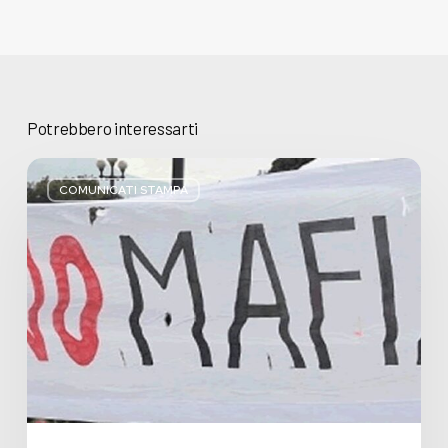
Potrebbero interessarti
Basta
bugie,
COMUNICATI STAMPA
Regione
Lombardia
pratica
l’antimafia
solo
a
parole