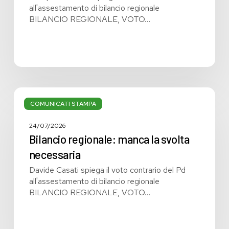
all'assestamento di bilancio regionale
BILANCIO REGIONALE, VOTO…
Bilancio
regionale:
COMUNICATI STAMPA
manca
la
24/07/2026
svolta
Bilancio regionale: manca la svolta
necessaria
necessaria
Davide Casati spiega il voto contrario del Pd
all'assestamento di bilancio regionale
BILANCIO REGIONALE, VOTO…