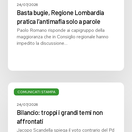
24/07/2026
Basta bugie, Regione Lombardia
pratica l’antimafia solo a parole
Paolo Romano risponde ai capigruppo della
maggioranza che in Consiglio regionale hanno
impedito la discussione…
Bilancio:
troppi
COMUNICATI STAMPA
i
grandi
24/07/2026
temi
Bilancio: troppi i grandi temi non
non
affrontati
affrontati
Jacopo Scandella spiega il voto contrario del Pd