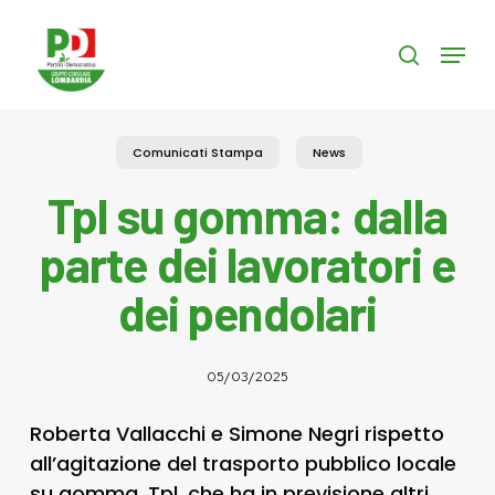
Skip
to
Menu
search
main
content
Comunicati Stampa
News
Tpl su gomma: dalla
parte dei lavoratori e
dei pendolari
05/03/2025
Roberta Vallacchi e Simone Negri rispetto
all’agitazione del trasporto pubblico locale
su gomma, Tpl, che ha in previsione altri