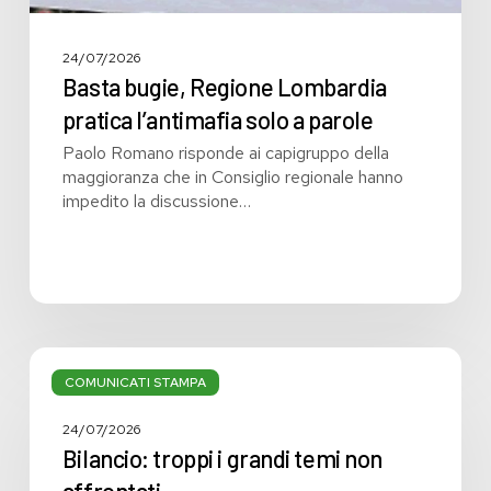
24/07/2026
Basta bugie, Regione Lombardia
pratica l’antimafia solo a parole
Paolo Romano risponde ai capigruppo della
maggioranza che in Consiglio regionale hanno
impedito la discussione…
Bilancio:
troppi
COMUNICATI STAMPA
i
grandi
24/07/2026
temi
Bilancio: troppi i grandi temi non
non
affrontati