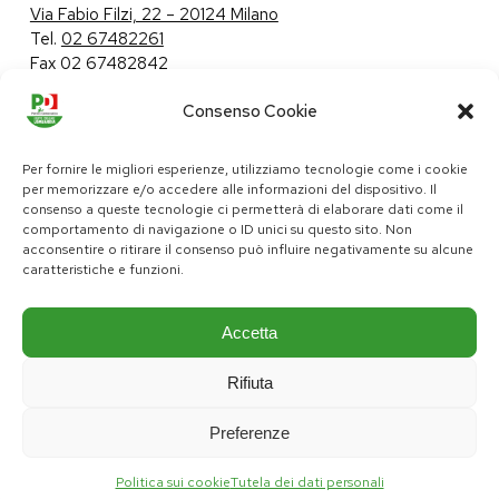
Via Fabio Filzi, 22 – 20124 Milano
Tel.
02 67482261
Fax 02 67482842
Consenso Cookie
Tutela dei dati personali
|
Politica sui cookie
Per fornire le migliori esperienze, utilizziamo tecnologie come i cookie
per memorizzare e/o accedere alle informazioni del dispositivo. Il
consenso a queste tecnologie ci permetterà di elaborare dati come il
comportamento di navigazione o ID unici su questo sito. Non
pd@consiglio.regione.lombardia.it
acconsentire o ritirare il consenso può influire negativamente su alcune
ufficiostampa.pd@consiglio.regione.lombardia.it
caratteristiche e funzioni.
Pagine Facebook Gruppo Consiliare PD Lombardia
Pagina Instagram Gruppo PD Lombardia
Pagina Youtube Gruppo PD Lombardia
Pagina Messenger Gruppo Consiliare PD Lombardia
Accetta
Rifiuta
Preferenze
Politica sui cookie
Tutela dei dati personali