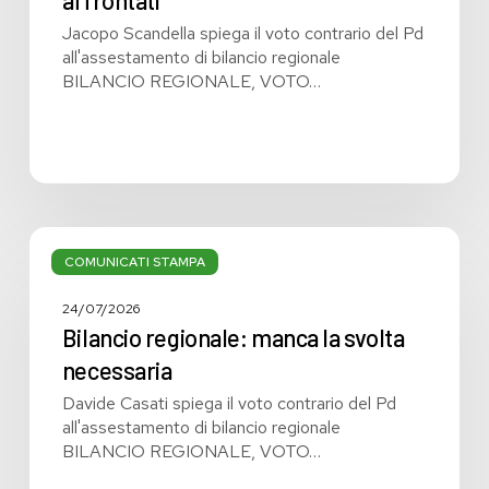
affrontati
Jacopo Scandella spiega il voto contrario del Pd
all'assestamento di bilancio regionale
BILANCIO REGIONALE, VOTO…
Bilancio
regionale:
COMUNICATI STAMPA
manca
la
24/07/2026
svolta
Bilancio regionale: manca la svolta
necessaria
necessaria
Davide Casati spiega il voto contrario del Pd
all'assestamento di bilancio regionale
BILANCIO REGIONALE, VOTO…