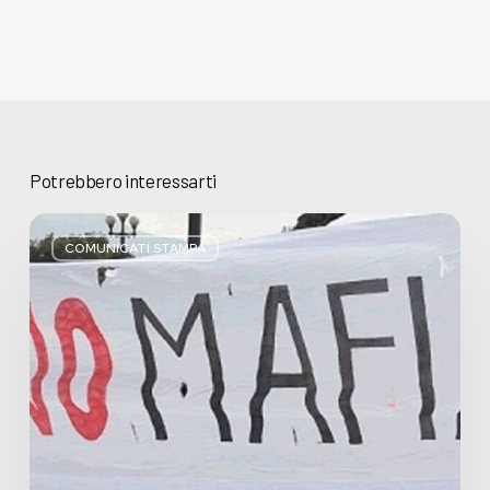
Potrebbero interessarti
Basta
bugie,
COMUNICATI STAMPA
Regione
Lombardia
pratica
l’antimafia
solo
a
parole