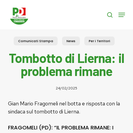
Skip
to
Menu
search
main
content
Comunicati Stampa
News
Per i Territori
Tombotto di Lierna: il
problema rimane
24/02/2025
Gian Mario Fragomeli nel botta e risposta con la
sindaca sul tombotto di Lierna.
FRAGOMELI (PD): “IL PROBLEMA RIMANE: I