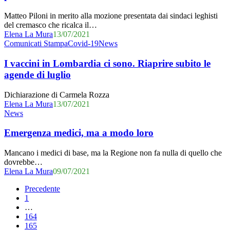
il
Matteo Piloni in merito alla mozione presentata dai sindaci leghisti
governo,
del cremasco che ricalca il…
ma
Elena La Mura
13/07/2021
anche
I
Comunicati Stampa
Covid-19
News
la
vaccini
regione
in
I vaccini in Lombardia ci sono. Riaprire subito le
può
Lombardia
e
agende di luglio
ci
deve
sono.
fare
Dichiarazione di Carmela Rozza
Riaprire
la
Elena La Mura
13/07/2021
subito
sua
Emergenza
News
le
parte
medici,
agende
ma
Emergenza medici, ma a modo loro
di
a
luglio
modo
Mancano i medici di base, ma la Regione non fa nulla di quello che
loro
dovrebbe…
Elena La Mura
09/07/2021
Precedente
1
…
164
165