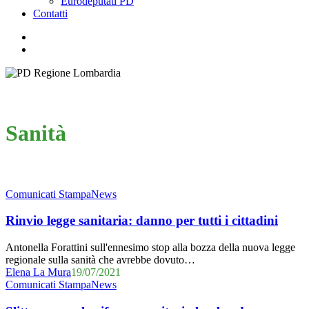
Eurodeputati PD
Contatti
facebook
youtube
instagram
messenger
search
Sanità
Rinvio
Comunicati Stampa
News
legge
sanitaria:
Rinvio legge sanitaria: danno per tutti i cittadini
danno
per
Antonella Forattini sull'ennesimo stop alla bozza della nuova legge
tutti
regionale sulla sanità che avrebbe dovuto…
i
Elena La Mura
19/07/2021
cittadini
Slitta
Comunicati Stampa
News
ancora
la