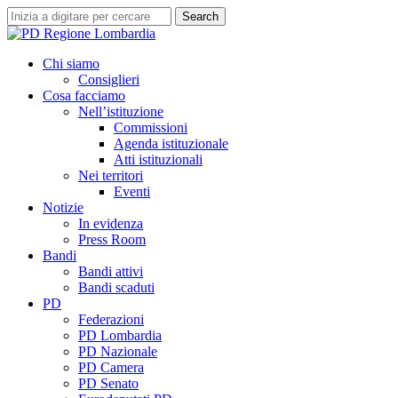
Skip
Search
to
Close
main
Search
content
search
Menu
Chi siamo
Consiglieri
Cosa facciamo
Nell’istituzione
Commissioni
Agenda istituzionale
Atti istituzionali
Nei territori
Eventi
Notizie
In evidenza
Press Room
Bandi
Bandi attivi
Bandi scaduti
PD
Federazioni
PD Lombardia
PD Nazionale
PD Camera
PD Senato