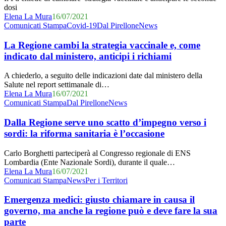
dosi
Elena La Mura
16/07/2021
La
Comunicati Stampa
Covid-19
Dal Pirellone
News
Regione
cambi
La Regione cambi la strategia vaccinale e, come
la
indicato dal ministero, anticipi i richiami
strategia
vaccinale
A chiederlo, a seguito delle indicazioni date dal ministero della
e,
Salute nel report settimanale di…
come
Elena La Mura
16/07/2021
indicato
Dalla
Comunicati Stampa
Dal Pirellone
News
dal
Regione
ministero,
serve
Dalla Regione serve uno scatto d’impegno verso i
anticipi
uno
sordi: la riforma sanitaria è l’occasione
i
scatto
richiami
d’impegno
Carlo Borghetti parteciperà al Congresso regionale di ENS
verso
Lombardia (Ente Nazionale Sordi), durante il quale…
i
Elena La Mura
16/07/2021
sordi:
Emergenza
Comunicati Stampa
News
Per i Territori
la
medici:
riforma
giusto
Emergenza medici: giusto chiamare in causa il
sanitaria
chiamare
governo, ma anche la regione può e deve fare la sua
è
in
l’occasione
parte
causa