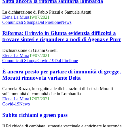
Slitta ancora la riforma sanitaria lombarda
riforma
sanitaria
La dichiarazione di Fabio Pizzul e Samuele Astuti
lombarda
Elena La Mura
19/07/2021
Riforma:
Comunicati Stampa
Dal Pirellone
News
il
rinvio
Riforma: il rinvio in Giunta evidenzia difficoltà a
in
trovare sintesi e rispondere a nodi di Agenas e Pnrr
Giunta
evidenzia
Dichiarazione di Gianni Girelli
difficoltà
Elena La Mura
19/07/2021
a
È
Comunicati Stampa
Covid-19
Dal Pirellone
trovare
ancora
sintesi
presto
È ancora presto per parlare di immunità di gregge,
e
per
Moratti rimuove la variante Delta
rispondere
parlare
a
di
nodi
Carmela Rozza, in seguito alle dichiarazioni di Letizia Moratti
immunità
di
sull'immunità di comunità che in Lombardia…
di
Agenas
Elena La Mura
17/07/2021
gregge,
e
Subito
Covid-19
News
Moratti
Pnrr
richiami
rimuove
e
Subito richiami e green pass
la
green
variante
pass
Il Pd chiede di cambiare strategia vaccinale e anticipare le seconde
Delta