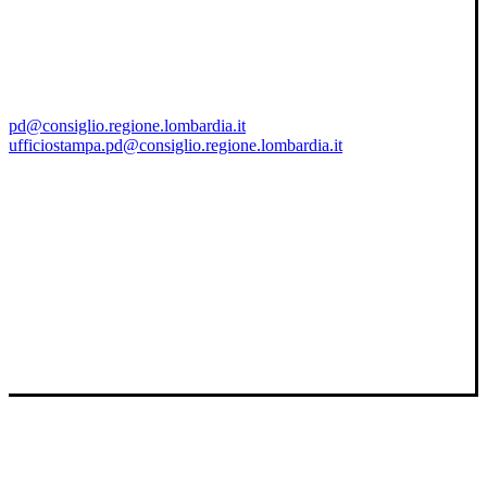
pd@consiglio.regione.lombardia.it
ufficiostampa.pd@consiglio.regione.lombardia.it
Pagine Facebook Gruppo Consiliare PD Lombardia
Pagina Messenger Gruppo Consiliare PD Lombardia
Pagina Instagram Gruppo PD Lombardia
Pagina Youtube Gruppo PD Lombardia