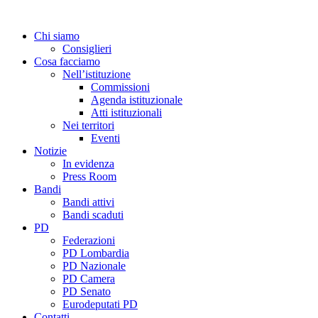
Close
Chi siamo
Menu
Consiglieri
Cosa facciamo
Nell’istituzione
Commissioni
Agenda istituzionale
Atti istituzionali
Nei territori
Eventi
Notizie
In evidenza
Press Room
Bandi
Bandi attivi
Bandi scaduti
PD
Federazioni
PD Lombardia
PD Nazionale
PD Camera
PD Senato
Eurodeputati PD
Contatti