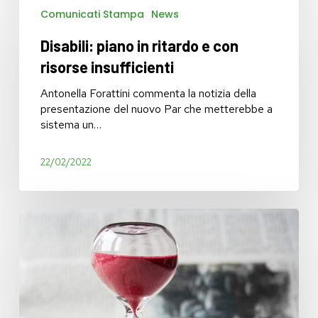
Comunicati Stampa
News
piano
in
Disabili: piano in ritardo e con
ritardo
e
risorse insufficienti
con
risorse
Antonella Forattini commenta la notizia della
insufficienti
presentazione del nuovo Par che metterebbe a
sistema un…
22/02/2022
Liste
d’attesa:
zero
euro
dalla
Regione