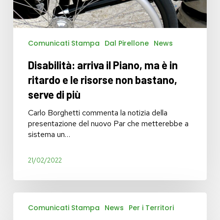
e
le
risorse
non
Comunicati Stampa
Dal Pirellone
News
bastano,
Disabilità: arriva il Piano, ma è in
serve
di
ritardo e le risorse non bastano,
più
serve di più
Carlo Borghetti commenta la notizia della
presentazione del nuovo Par che metterebbe a
sistema un…
21/02/2022
Ospedale
Comunicati Stampa
News
Per i Territori
di
Gravedona: