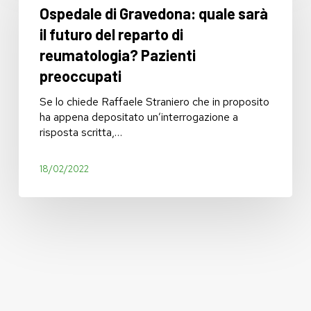
Ospedale di Gravedona: quale sarà
quale
sarà
il futuro del reparto di
il
reumatologia? Pazienti
futuro
preoccupati
del
reparto
Se lo chiede Raffaele Straniero che in proposito
di
ha appena depositato un’interrogazione a
reumatologia?
risposta scritta,…
Pazienti
preoccupati
18/02/2022