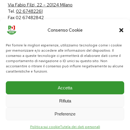
Via Fabio Filzi, 22 – 20124 Milano
Tel.
02 67482261
Fax 02 67482842
Consenso Cookie
Tutela dei dati personali
|
Politica sui cookie
Per fornire le migliori esperienze, utilizziamo tecnologie come i cookie
per memorizzare e/o accedere alle informazioni del dispositivo. Il
consenso a queste tecnologie ci permetterà di elaborare dati come il
comportamento di navigazione o ID unici su questo sito. Non
pd@consiglio.regione.lombardia.it
acconsentire o ritirare il consenso può influire negativamente su alcune
ufficiostampa.pd@consiglio.regione.lombardia.it
caratteristiche e funzioni.
Pagine Facebook Gruppo Consiliare PD Lombardia
Pagina Instagram Gruppo PD Lombardia
Pagina Youtube Gruppo PD Lombardia
Pagina Messenger Gruppo Consiliare PD Lombardia
Accetta
Rifiuta
Preferenze
Politica sui cookie
Tutela dei dati personali