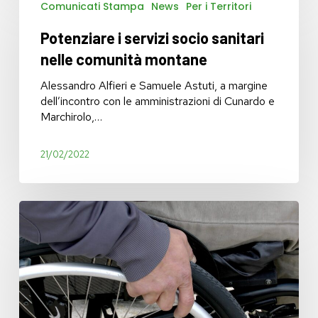
Comunicati Stampa
News
Per i Territori
i
servizi
Potenziare i servizi socio sanitari
socio
sanitari
nelle comunità montane
nelle
comunità
Alessandro Alfieri e Samuele Astuti, a margine
montane
dell’incontro con le amministrazioni di Cunardo e
Marchirolo,…
21/02/2022
Disabilità:
arriva
il
Piano,
ma
è
in
ritardo