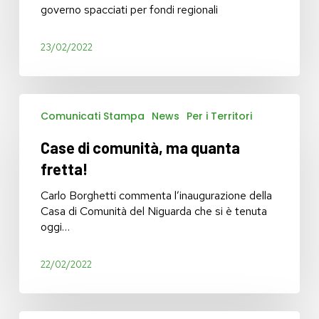
al
governo spacciati per fondi regionali
solito
ricatto
23/02/2022
Case
Comunicati Stampa
News
Per i Territori
di
comunità,
Case di comunità, ma quanta
ma
quanta
fretta!
fretta!
Carlo Borghetti commenta l’inaugurazione della
Casa di Comunità del Niguarda che si è tenuta
oggi…
22/02/2022
Disabili: