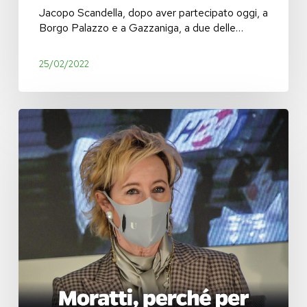
non
Jacopo Scandella, dopo aver partecipato oggi, a
si
Borgo Palazzo e a Gazzaniga, a due delle…
esaurisce
con
un
25/02/2022
cambio
di
insegna
Liste
d’attesa:
che
fine
ha
fatto
l’agenda
unica?