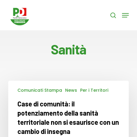
Skip
to
Menu
search
main
content
Sanità
Case
Comunicati Stampa
News
Per i Territori
di
comunità:
Case di comunità: il
il
potenziamento
potenziamento della sanità
della
territoriale non si esaurisce con un
sanità
cambio di insegna
territoriale