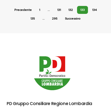
Precedente
1
…
131
132
133
134
135
…
295
Successivo
PD Gruppo Consiliare Regione Lombardia