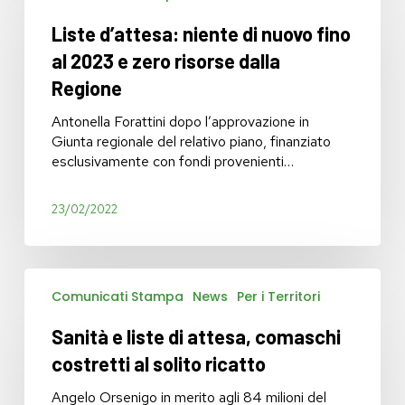
niente
Liste d’attesa: niente di nuovo fino
di
nuovo
al 2023 e zero risorse dalla
fino
Regione
al
2023
Antonella Forattini dopo l’approvazione in
e
Giunta regionale del relativo piano, finanziato
zero
esclusivamente con fondi provenienti…
risorse
dalla
23/02/2022
Regione
Sanità
Comunicati Stampa
News
Per i Territori
e
liste
Sanità e liste di attesa, comaschi
di
attesa,
costretti al solito ricatto
comaschi
costretti
Angelo Orsenigo in merito agli 84 milioni del