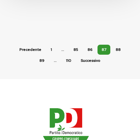
Precedente
1
…
85
86
87
88
89
…
110
Successivo