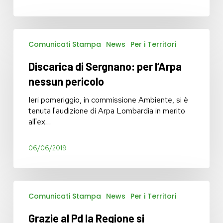
il
fondo
delle
Discarica
anticipazioni
Comunicati Stampa
News
Per i Territori
di
sociali
Sergnano:
Discarica di Sergnano: per l’Arpa
per
l’Arpa
nessun pericolo
nessun
pericolo
Ieri pomeriggio, in commissione Ambiente, si è
tenuta l'audizione di Arpa Lombardia in merito
all'ex…
06/06/2019
Grazie
Comunicati Stampa
News
Per i Territori
al
Pd
Grazie al Pd la Regione si
la