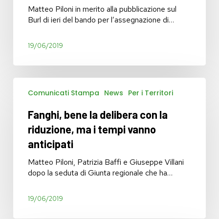
arriva
Matteo Piloni in merito alla pubblicazione sul
il
Burl di ieri del bando per l’assegnazione di…
bando
per
la
19/06/2019
rimozione
dagli
edifici
Fanghi,
privati
Comunicati Stampa
News
Per i Territori
bene
la
Fanghi, bene la delibera con la
delibera
con
riduzione, ma i tempi vanno
la
anticipati
riduzione,
ma
Matteo Piloni, Patrizia Baffi e Giuseppe Villani
i
dopo la seduta di Giunta regionale che ha…
tempi
vanno
19/06/2019
anticipati