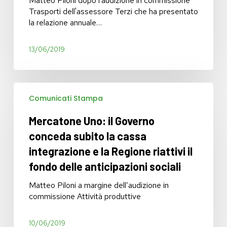
Matteo Piloni dopo l'audizione in commissione
Trasporti dell'assessore Terzi che ha presentato
la relazione annuale…
13/06/2019
Mercatone
Comunicati Stampa
Uno:
il
Mercatone Uno: il Governo
Governo
conceda
conceda subito la cassa
subito
integrazione e la Regione riattivi il
la
fondo delle anticipazioni sociali
cassa
integrazione
Matteo Piloni a margine dell’audizione in
e
commissione Attività produttive
la
Regione
riattivi
10/06/2019