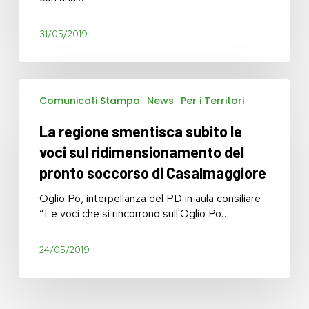
Cremona-
Milano
31/05/2019
La
Comunicati Stampa
News
Per i Territori
regione
smentisca
La regione smentisca subito le
subito
le
voci sul ridimensionamento del
voci
pronto soccorso di Casalmaggiore
sul
ridimensionamento
Oglio Po, interpellanza del PD in aula consiliare
del
“Le voci che si rincorrono sull'Oglio Po…
pronto
soccorso
24/05/2019
di
Casalmaggiore