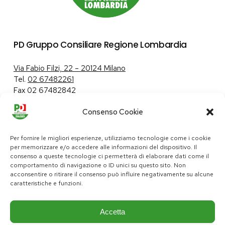
PD Gruppo Consiliare Regione Lombardia
Via Fabio Filzi, 22 – 20124 Milano
Tel.
02 67482261
Fax 02 67482842
Consenso Cookie
Tutela dei dati personali
|
Politica sui cookie
Per fornire le migliori esperienze, utilizziamo tecnologie come i cookie
per memorizzare e/o accedere alle informazioni del dispositivo. Il
consenso a queste tecnologie ci permetterà di elaborare dati come il
comportamento di navigazione o ID unici su questo sito. Non
pd@consiglio.regione.lombardia.it
acconsentire o ritirare il consenso può influire negativamente su alcune
ufficiostampa.pd@consiglio.regione.lombardia.it
caratteristiche e funzioni.
Pagine Facebook Gruppo Consiliare PD Lombardia
Pagina Instagram Gruppo PD Lombardia
Pagina Youtube Gruppo PD Lombardia
Pagina Messenger Gruppo Consiliare PD Lombardia
Accetta