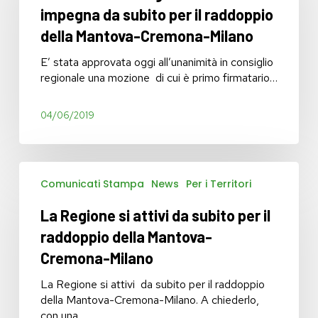
Regione
impegna da subito per il raddoppio
si
della Mantova-Cremona-Milano
impegna da
subito
E’ stata approvata oggi all’unanimità in consiglio
per
regionale una mozione di cui è primo firmatario…
il
raddoppio
04/06/2019
della
Mantova-
Cremona-
Milano
La
Comunicati Stampa
News
Per i Territori
Regione
si
La Regione si attivi da subito per il
attivi
da
raddoppio della Mantova-
subito
Cremona-Milano
per
il
La Regione si attivi da subito per il raddoppio
raddoppio
della Mantova-Cremona-Milano. A chiederlo,
della Mantova-
con una…