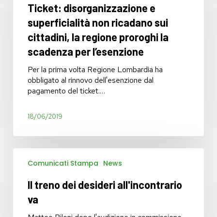
Ticket: disorganizzazione e
superficialità
non
superficialità non ricadano sui
ricadano
cittadini, la regione proroghi la
sui
scadenza per l’esenzione
cittadini,
la
Per la prima volta Regione Lombardia ha
regione
obbligato al rinnovo dell'esenzione dal
proroghi
pagamento del ticket.…
la
scadenza
per
18/06/2019
l’esenzione
Il
Comunicati Stampa
News
treno
dei
Il treno dei desideri all'incontrario
desideri
all'incontrario
va
va