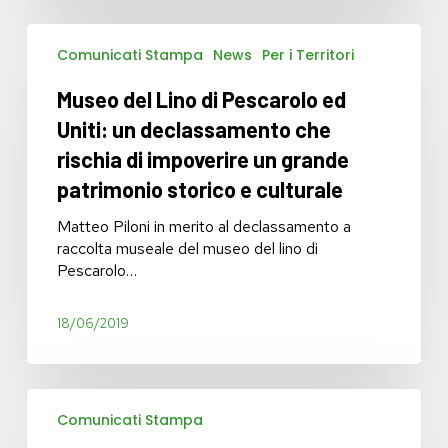
Museo
Comunicati Stampa
News
Per i Territori
del
Lino
Museo del Lino di Pescarolo ed
di
Pescarolo
Uniti: un declassamento che
ed
rischia di impoverire un grande
Uniti:
patrimonio storico e culturale
un
declassamento
Matteo Piloni in merito al declassamento a
che
raccolta museale del museo del lino di
rischia
Pescarolo…
di
impoverire
un
18/06/2019
grande
patrimonio
storico
Ticket:
e
Comunicati Stampa
disorganizzazione
culturale
e