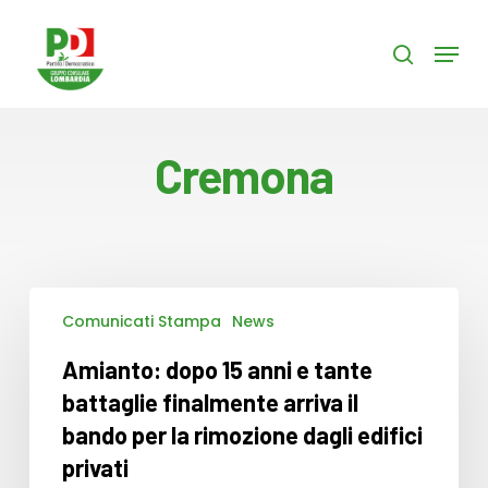
Skip
to
Menu
search
main
content
Cremona
Amianto:
Comunicati Stampa
News
dopo
15
Amianto: dopo 15 anni e tante
anni
e
battaglie finalmente arriva il
tante
bando per la rimozione dagli edifici
battaglie
privati
finalmente