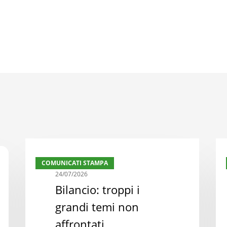
Bilancio:
Bil
COMUNICATI STAMPA
troppi
reg
24/07/2026
i
ma
Bilancio: troppi i
grandi
la
grandi temi non
temi
svo
non
nec
affrontati