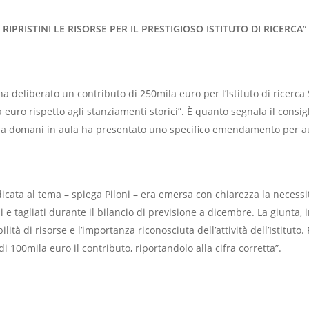
 RIPRISTINI LE RISORSE PER IL PRESTIGIOSO ISTITUTO DI RICERCA”
a deliberato un contributo di 250mila euro per l’Istituto di ricerca 
 euro rispetto agli stanziamenti storici”. È quanto segnala il consi
l via domani in aula ha presentato uno specifico emendamento per a
ata al tema – spiega Piloni – era emersa con chiarezza la necessità
 e tagliati durante il bilancio di previsione a dicembre. La giunta, 
lità di risorse e l’importanza riconosciuta dell’attività dell’Istitut
00mila euro il contributo, riportandolo alla cifra corretta”.