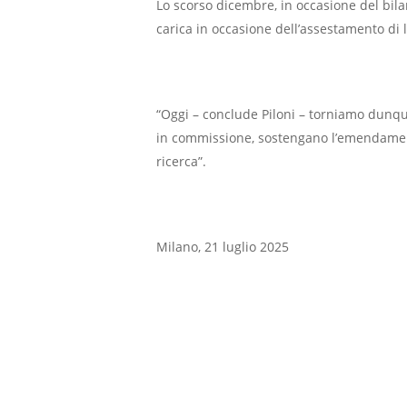
Lo scorso dicembre, in occasione del bilan
carica in occasione dell’assestamento di l
“Oggi – conclude Piloni – torniamo dunque
in commissione, sostengano l’emendamento
ricerca”.
Milano, 21 luglio 2025
Agricoltura
Cremona
Ricerca