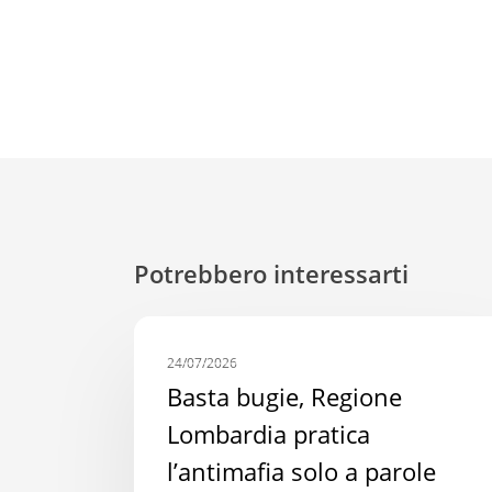
Potrebbero interessarti
Basta
COMUNICATI STAMPA
bugie,
24/07/2026
Regione
Basta bugie, Regione
Lombardia
Lombardia pratica
pratica
l’antimafia solo a parole
l’antimafia