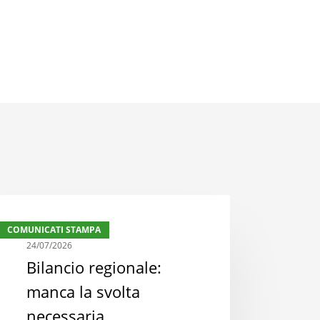
ancio
COMUNICATI STAMPA
ionale:
24/07/2026
nca
Bilancio regionale:
manca la svolta
lta
essaria
necessaria