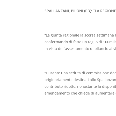
SPALLANZANI, PILONI (PD): “LA REGIONE
“La giunta regionale la scorsa settimana h
confermando di fatto un taglio di 100mila
in vista dell’assestamento di bilancio a
“Durante una seduta di commissione dedic
originariamente destinati allo Spallanzani
contributo ridotto, nonostante la disponibi
emendamento che chiede di aumentare di 1