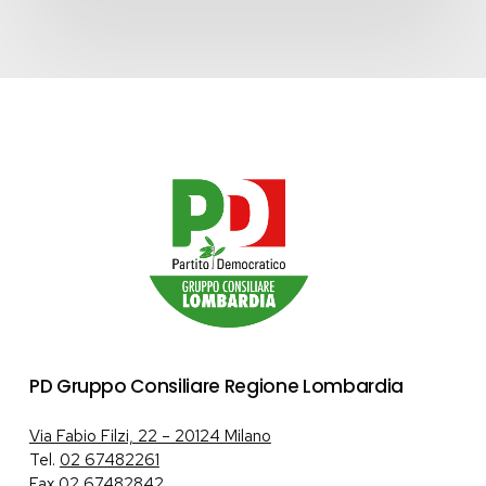
–
Edizione
2026”
–
LINEA
A
PD Gruppo Consiliare Regione Lombardia
Via Fabio Filzi, 22 – 20124 Milano
Tel.
02 67482261
Fax 02 67482842