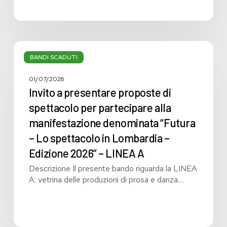
Invito
a
BANDI SCADUTI
presentare
proposte
01/07/2026
di
Invito a presentare proposte di
spettacolo
spettacolo per partecipare alla
per
manifestazione denominata “Futura
partecipare
alla
– Lo spettacolo in Lombardia –
manifestazione
Edizione 2026” – LINEA A
denominata
Descrizione Il presente bando riguarda la LINEA
“Futura
A: vetrina delle produzioni di prosa e danza…
–
Lo
spettacolo
in
Lombardia