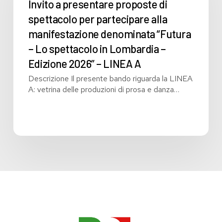
di
Invito a presentare proposte di
spettacolo
spettacolo per partecipare alla
per
manifestazione denominata “Futura
partecipare
alla
– Lo spettacolo in Lombardia –
manifestazione
Edizione 2026” – LINEA A
denominata
Descrizione Il presente bando riguarda la LINEA
“Futura
A: vetrina delle produzioni di prosa e danza…
–
Lo
spettacolo
in
Lombardia
–
Edizione
2026”
–
LINEA
A