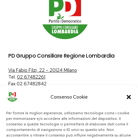
PD Gruppo Consiliare Regione Lombardia
Via Fabio Filzi, 22 – 20124 Milano
Tel.
02 67482261
Fax 02 67482842
Consenso Cookie
Tutela dei dati personali
|
Politica sui cookie
Per fornire le migliori esperienze, utilizziamo tecnologie come i cookie
per memorizzare e/o accedere alle informazioni del dispositivo. Il
consenso a queste tecnologie ci permetterà di elaborare dati come il
comportamento di navigazione o ID unici su questo sito. Non
pd@consiglio.regione.lombardia.it
acconsentire o ritirare il consenso può influire negativamente su alcune