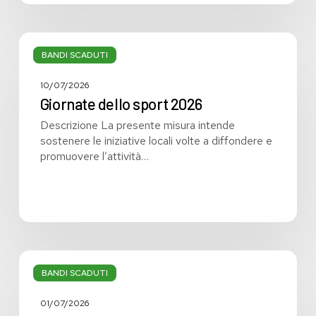
Giornate
dello
BANDI SCADUTI
sport
2026
10/07/2026
Giornate dello sport 2026
Descrizione La presente misura intende
sostenere le iniziative locali volte a diffondere e
promuovere l’attività…
Invito
a
BANDI SCADUTI
presentare
proposte
01/07/2026