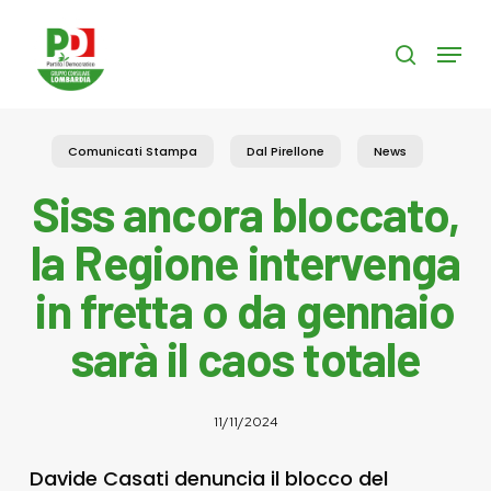
Skip
to
Menu
search
main
content
Comunicati Stampa
Dal Pirellone
News
Siss ancora bloccato,
la Regione intervenga
in fretta o da gennaio
sarà il caos totale
11/11/2024
Davide Casati denuncia il blocco del