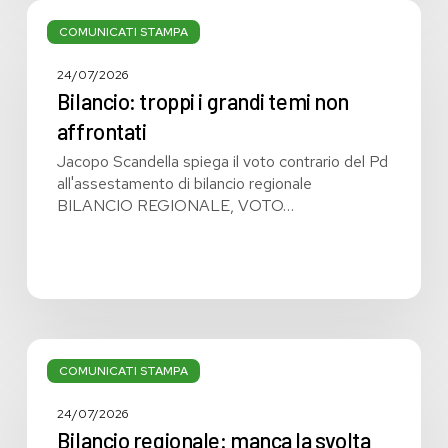
Bilancio:
troppi
COMUNICATI STAMPA
i
grandi
24/07/2026
temi
Bilancio: troppi i grandi temi non
non
affrontati
affrontati
Jacopo Scandella spiega il voto contrario del Pd
all'assestamento di bilancio regionale
BILANCIO REGIONALE, VOTO…
Bilancio
regionale:
COMUNICATI STAMPA
manca
la
24/07/2026
svolta
Bilancio regionale: manca la svolta