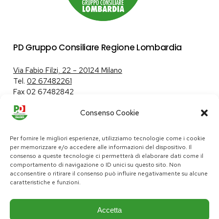
PD Gruppo Consiliare Regione Lombardia
Via Fabio Filzi, 22 – 20124 Milano
Tel.
02 67482261
Fax 02 67482842
Consenso Cookie
Tutela dei dati personali
|
Politica sui cookie
Per fornire le migliori esperienze, utilizziamo tecnologie come i cookie
per memorizzare e/o accedere alle informazioni del dispositivo. Il
consenso a queste tecnologie ci permetterà di elaborare dati come il
comportamento di navigazione o ID unici su questo sito. Non
pd@consiglio.regione.lombardia.it
acconsentire o ritirare il consenso può influire negativamente su alcune
ufficiostampa.pd@consiglio.regione.lombardia.it
caratteristiche e funzioni.
Pagine Facebook Gruppo Consiliare PD Lombardia
Pagina Instagram Gruppo PD Lombardia
Pagina Youtube Gruppo PD Lombardia
Pagina Messenger Gruppo Consiliare PD Lombardia
Accetta