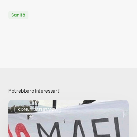
Sanità
Potrebbero interessarti
Basta
bugie,
COMUNICATI STAMPA
Regione
Lombardia
pratica
l’antimafia