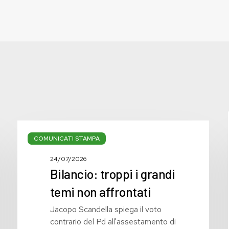
Bilancio:
troppi
COMUNICATI STAMPA
i
24/07/2026
grandi
Bilancio: troppi i grandi
temi
non
temi non affrontati
affrontati
Jacopo Scandella spiega il voto
contrario del Pd all'assestamento di