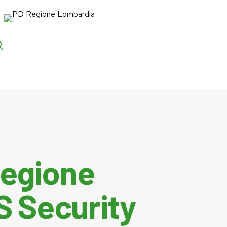
search
m
ger
 Regione
FS Security