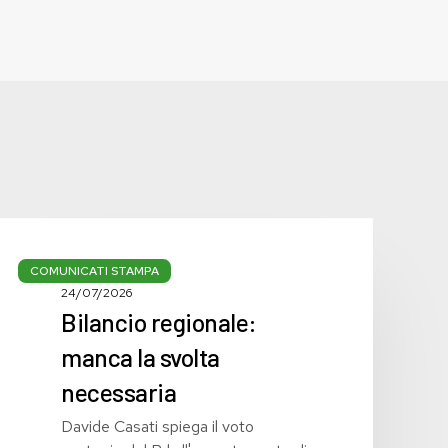
Bilancio
regionale:
COMUNICATI STAMPA
manca
24/07/2026
Bilancio regionale:
la
svolta
manca la svolta
necessaria
necessaria
Davide Casati spiega il voto