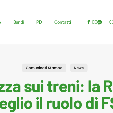
facebook
youtube
instagra
messen
e
Bandi
PD
Contatti
Commissioni
Agenda istituzionale
Eventi
Comunicati Stampa
News
Atti istituzionali
za sui treni: la
glio il ruolo di 