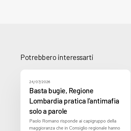
Potrebbero interessarti
Basta
bugie,
COMUNICATI STAMPA
24/07/2026
Regione
Basta bugie, Regione
Lombardia
Lombardia pratica l’antimafia
pratica
l’antimafia
solo a parole
solo
Paolo Romano risponde ai capigruppo della
a
maggioranza che in Consiglio regionale hanno
parole