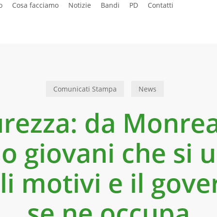
o
Cosa facciamo
Notizie
Bandi
PD
Contatti
Comunicati Stampa
News
urezza: da Monrea
 giovani che si 
ili motivi e il gov
se ne occupa