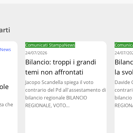
arti
Bilancio:
Bilancio
Comunicati Stampa
News
Comunica
News
troppi
regionale
24/07/2026
24/07/20
i
Bilancio: troppi i grandi
manca
Bilan
grandi
la
temi non affrontati
la svo
temi
svolta
Jacopo Scandella spiega il voto
Davide C
non
necessar
ole
contrario del Pd all'assestamento di
contrari
affrontati
bilancio regionale BILANCIO
bilancio
za che
REGIONALE, VOTO…
REGION