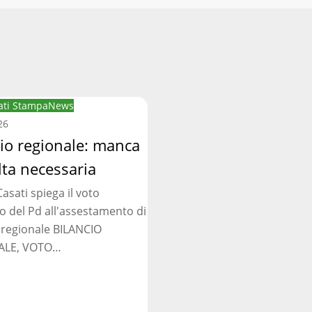
ti Stampa
News
:
26
cio regionale: manca
lta necessaria
asati spiega il voto
ia
o del Pd all'assestamento di
 regionale BILANCIO
ALE, VOTO…