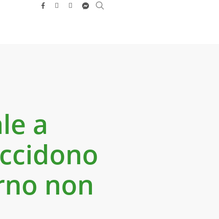
search
facebook
youtube
instagram
messenger
le a
uccidono
erno non