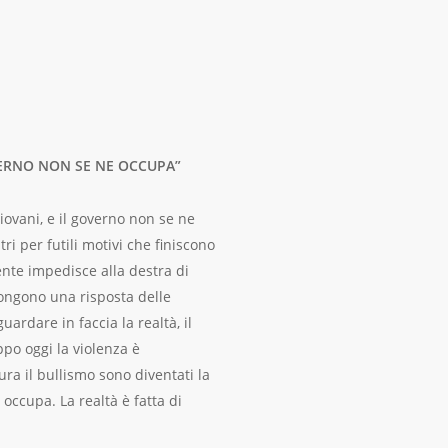
OVERNO NON SE NE OCCUPA”
iovani, e il governo non se ne
ri per futili motivi che finiscono
emente impedisce alla destra di
pongono una risposta delle
uardare in faccia la realtà, il
ppo oggi la violenza è
ura il bullismo sono diventati la
i occupa. La realtà è fatta di