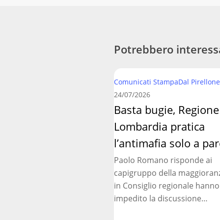
Potrebbero interess
Basta
Comunicati Stampa
Dal Pirellone
bugie,
24/07/2026
Regione
Basta bugie, Regione
Lombardia
Lombardia pratica
pratica
l’antimafia
l’antimafia solo a par
solo
Paolo Romano risponde ai
a
capigruppo della maggioran
parole
in Consiglio regionale hanno
impedito la discussione…