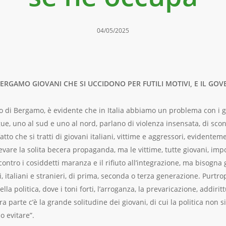
04/05/2025
BERGAMO GIOVANI CHE SI UCCIDONO PER FUTILI MOTIVI, E IL G
dio di Bergamo, è evidente che in Italia abbiamo un problema con i g
e, uno al sud e uno al nord, parlano di violenza insensata, di scont
Il fatto che si tratti di giovani italiani, vittime e aggressori, evident
evare la solita becera propaganda, ma le vittime, tutte giovani, im
 contro i cosiddetti maranza e il rifiuto all’integrazione, ma bisogna g
, italiani e stranieri, di prima, seconda o terza generazione. Purtro
 politica, dove i toni forti, l’arroganza, la prevaricazione, addiritt
ra parte c’è la grande solitudine dei giovani, di cui la politica non s
o evitare”.