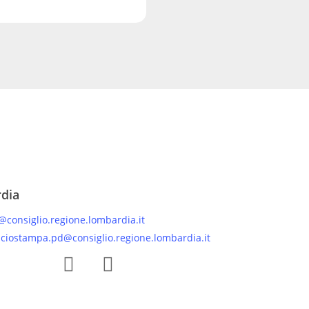
rdia
@consiglio.regione.lombardia.it
iciostampa.pd@consiglio.regione.lombardia.it
 Facebook Gruppo Consiliare PD Lombardia
Pagina Instagram Gruppo PD Lombardia
Pagina Youtube Gruppo PD Lombardia
Pagina Messenger Gruppo Consiliare PD Lombardia