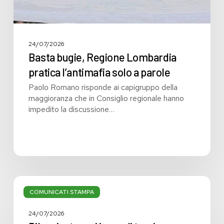
24/07/2026
Basta bugie, Regione Lombardia
pratica l’antimafia solo a parole
Paolo Romano risponde ai capigruppo della
maggioranza che in Consiglio regionale hanno
impedito la discussione…
Bilancio:
troppi
COMUNICATI STAMPA
i
grandi
24/07/2026