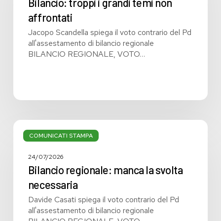
temi
Bilancio: troppi i grandi temi non
non
affrontati
affrontati
Jacopo Scandella spiega il voto contrario del Pd
all'assestamento di bilancio regionale
BILANCIO REGIONALE, VOTO…
Bilancio
regionale:
COMUNICATI STAMPA
manca
la
24/07/2026
svolta
Bilancio regionale: manca la svolta
necessaria
necessaria
Davide Casati spiega il voto contrario del Pd
all'assestamento di bilancio regionale