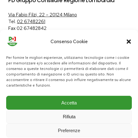
PD Gruppo Consiliare Regione Lombardia
Via Fabio Filzi, 22 – 20124 Milano
Tel.
02 67482261
Fax 02 67482842
Consenso Cookie
Tutela dei dati personali
|
Politica sui cookie
Per fornire le migliori esperienze, utilizziamo tecnologie come i cookie
per memorizzare e/o accedere alle informazioni del dispositivo. Il
consenso a queste tecnologie ci permetterà di elaborare dati come il
comportamento di navigazione o ID unici su questo sito. Non
pd@consiglio.regione.lombardia.it
acconsentire o ritirare il consenso può influire negativamente su alcune
ufficiostampa.pd@consiglio.regione.lombardia.it
caratteristiche e funzioni.
Pagine Facebook Gruppo Consiliare PD Lombardia
Pagina Instagram Gruppo PD Lombardia
Pagina Youtube Gruppo PD Lombardia
Pagina Messenger Gruppo Consiliare PD Lombardia
Accetta
Rifiuta
Preferenze