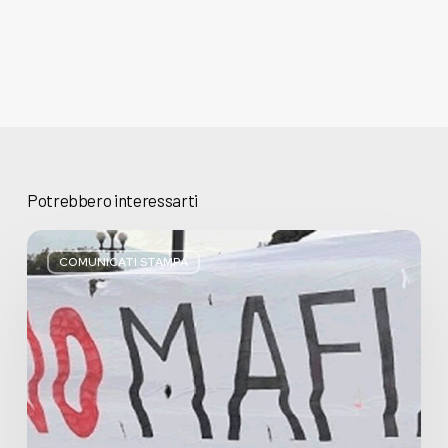
Potrebbero interessarti
Basta
bugie,
COMUNICATI STAMPA
Regione
Lombardia
pratica
l’antimafia
solo
a
parole