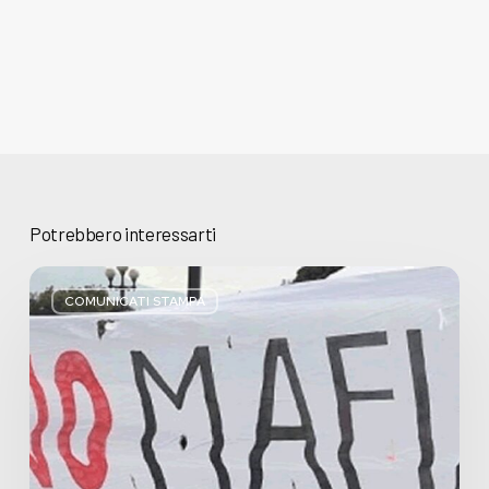
Potrebbero interessarti
Basta
bugie,
COMUNICATI STAMPA
Regione
Lombardia
pratica
l’antimafia
solo
a
parole