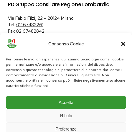
PD Gruppo Consiliare Regione Lombardia
Via Fabio Filzi, 22 – 20124 Milano
Tel.
02 67482261
Fax 02 67482842
Consenso Cookie
Tutela dei dati personali
|
Politica sui cookie
Per fornire le migliori esperienze, utilizziamo tecnologie come i cookie
per memorizzare e/o accedere alle informazioni del dispositivo. Il
consenso a queste tecnologie ci permetterà di elaborare dati come il
comportamento di navigazione o ID unici su questo sito. Non
pd@consiglio.regione.lombardia.it
acconsentire o ritirare il consenso può influire negativamente su alcune
ufficiostampa.pd@consiglio.regione.lombardia.it
caratteristiche e funzioni.
Pagine Facebook Gruppo Consiliare PD Lombardia
Pagina Instagram Gruppo PD Lombardia
Pagina Youtube Gruppo PD Lombardia
Pagina Messenger Gruppo Consiliare PD Lombardia
Accetta
Rifiuta
Preferenze