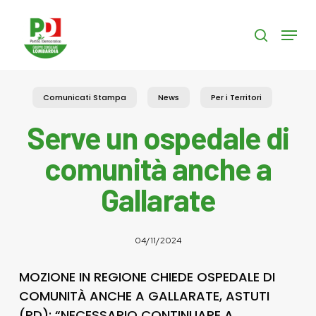
Skip
to
Menu
search
main
content
Comunicati Stampa
News
Per i Territori
Serve un ospedale di
comunità anche a
Gallarate
04/11/2024
MOZIONE IN REGIONE CHIEDE OSPEDALE DI
COMUNITÀ ANCHE A GALLARATE, ASTUTI
(PD): “NECESSARIO CONTINUARE A