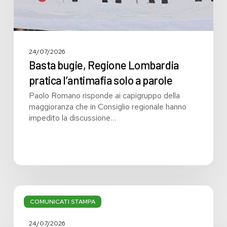
24/07/2026
Basta bugie, Regione Lombardia
pratica l’antimafia solo a parole
Paolo Romano risponde ai capigruppo della
maggioranza che in Consiglio regionale hanno
impedito la discussione…
Bilancio:
troppi
COMUNICATI STAMPA
i
grandi
24/07/2026