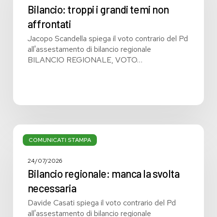
temi
Bilancio: troppi i grandi temi non
non
affrontati
affrontati
Jacopo Scandella spiega il voto contrario del Pd
all'assestamento di bilancio regionale
BILANCIO REGIONALE, VOTO…
Bilancio
regionale:
COMUNICATI STAMPA
manca
la
24/07/2026
svolta
Bilancio regionale: manca la svolta
necessaria
necessaria
Davide Casati spiega il voto contrario del Pd
all'assestamento di bilancio regionale