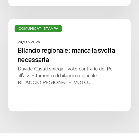
Bilancio
regionale:
COMUNICATI STAMPA
manca
la
24/07/2026
svolta
Bilancio regionale: manca la svolta
necessaria
necessaria
Davide Casati spiega il voto contrario del Pd
all'assestamento di bilancio regionale
BILANCIO REGIONALE, VOTO…