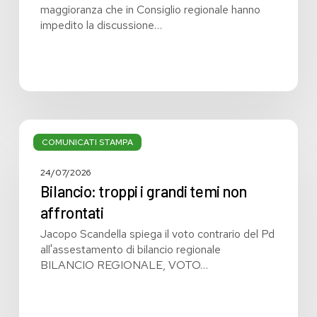
maggioranza che in Consiglio regionale hanno
impedito la discussione…
Bilancio:
troppi
COMUNICATI STAMPA
i
grandi
24/07/2026
temi
Bilancio: troppi i grandi temi non
non
affrontati
affrontati
Jacopo Scandella spiega il voto contrario del Pd
all'assestamento di bilancio regionale
BILANCIO REGIONALE, VOTO…