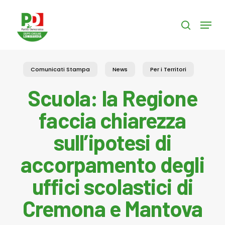
Skip
to
Menu
search
main
content
Comunicati Stampa
News
Per i Territori
Scuola: la Regione
faccia chiarezza
sull’ipotesi di
accorpamento degli
uffici scolastici di
Cremona e Mantova