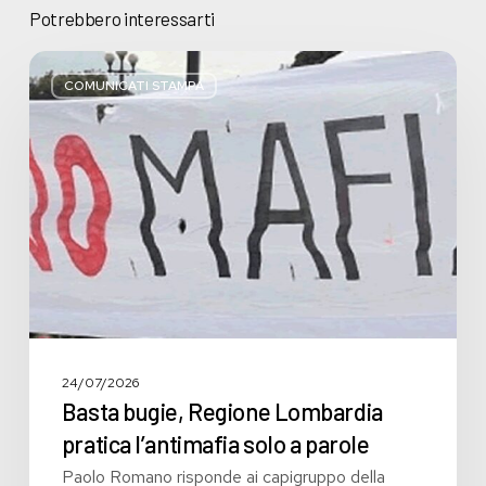
Potrebbero interessarti
Basta
bugie,
COMUNICATI STAMPA
Regione
Lombardia
pratica
l’antimafia
solo
a
parole
24/07/2026
Basta bugie, Regione Lombardia
pratica l’antimafia solo a parole
Paolo Romano risponde ai capigruppo della