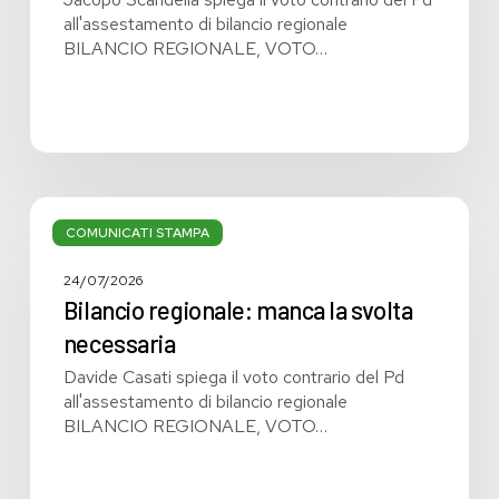
all'assestamento di bilancio regionale
BILANCIO REGIONALE, VOTO…
Bilancio
regionale:
COMUNICATI STAMPA
manca
la
24/07/2026
svolta
Bilancio regionale: manca la svolta
necessaria
necessaria
Davide Casati spiega il voto contrario del Pd
all'assestamento di bilancio regionale
BILANCIO REGIONALE, VOTO…