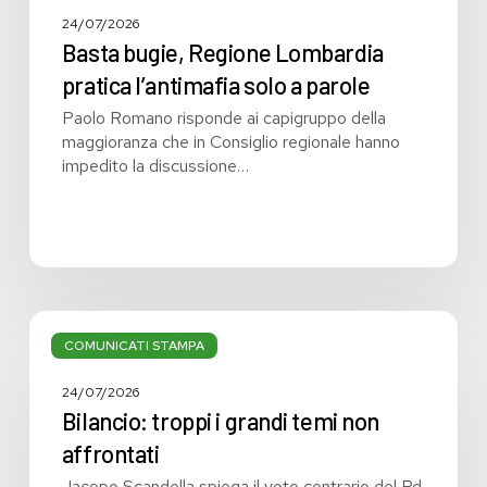
24/07/2026
Basta bugie, Regione Lombardia
pratica l’antimafia solo a parole
Paolo Romano risponde ai capigruppo della
maggioranza che in Consiglio regionale hanno
impedito la discussione…
Bilancio:
troppi
COMUNICATI STAMPA
i
grandi
24/07/2026
temi
Bilancio: troppi i grandi temi non
non
affrontati
affrontati
Jacopo Scandella spiega il voto contrario del Pd