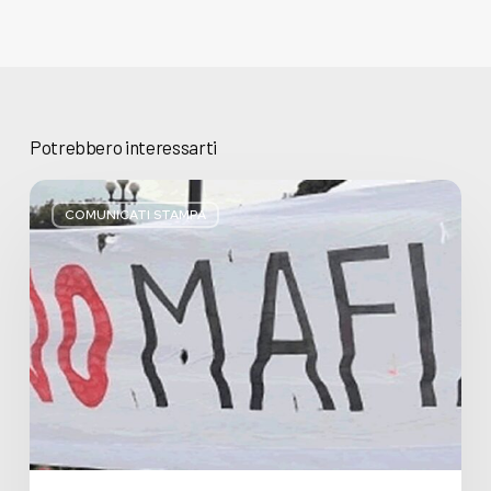
Potrebbero interessarti
Basta
bugie,
COMUNICATI STAMPA
Regione
Lombardia
pratica
l’antimafia
solo
a
parole