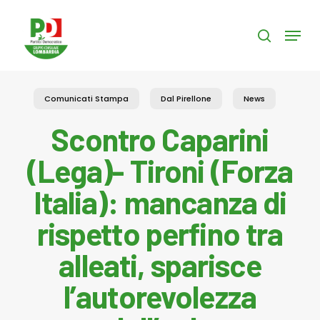
Skip
to
Menu
search
main
content
Comunicati Stampa
Dal Pirellone
News
Scontro Caparini
(Lega)- Tironi (Forza
Italia): mancanza di
rispetto perfino tra
alleati, sparisce
l’autorevolezza