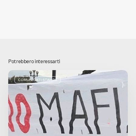
Potrebbero interessarti
Basta
bugie,
COMUNICATI STAMPA
Regione
Lombardia
pratica
l’antimafia
solo
a
parole