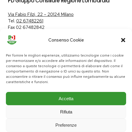
PD Gruppo Consiliare Regione Lombardia
Via Fabio Filzi, 22 – 20124 Milano
Tel.
02 67482261
Fax 02 67482842
Consenso Cookie
Tutela dei dati personali
|
Politica sui cookie
Per fornire le migliori esperienze, utilizziamo tecnologie come i cookie
per memorizzare e/o accedere alle informazioni del dispositivo. Il
consenso a queste tecnologie ci permetterà di elaborare dati come il
comportamento di navigazione o ID unici su questo sito. Non
pd@consiglio.regione.lombardia.it
acconsentire o ritirare il consenso può influire negativamente su alcune
ufficiostampa.pd@consiglio.regione.lombardia.it
caratteristiche e funzioni.
Pagine Facebook Gruppo Consiliare PD Lombardia
Pagina Instagram Gruppo PD Lombardia
Pagina Youtube Gruppo PD Lombardia
Pagina Messenger Gruppo Consiliare PD Lombardia
Accetta
Rifiuta
Preferenze