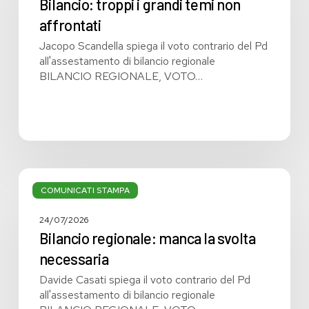
temi
Bilancio: troppi i grandi temi non
non
affrontati
affrontati
Jacopo Scandella spiega il voto contrario del Pd
all'assestamento di bilancio regionale
BILANCIO REGIONALE, VOTO…
Bilancio
regionale:
COMUNICATI STAMPA
manca
la
24/07/2026
svolta
Bilancio regionale: manca la svolta
necessaria
necessaria
Davide Casati spiega il voto contrario del Pd
all'assestamento di bilancio regionale