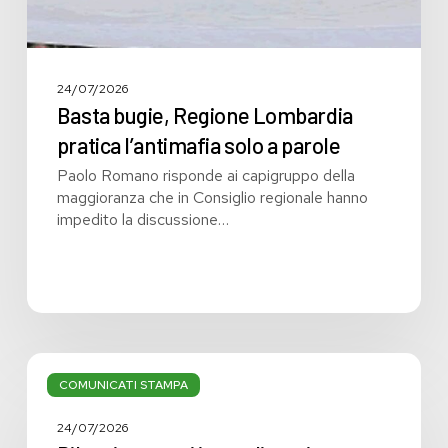
24/07/2026
Basta bugie, Regione Lombardia
pratica l’antimafia solo a parole
Paolo Romano risponde ai capigruppo della
maggioranza che in Consiglio regionale hanno
impedito la discussione…
Bilancio:
troppi
COMUNICATI STAMPA
i
grandi
24/07/2026