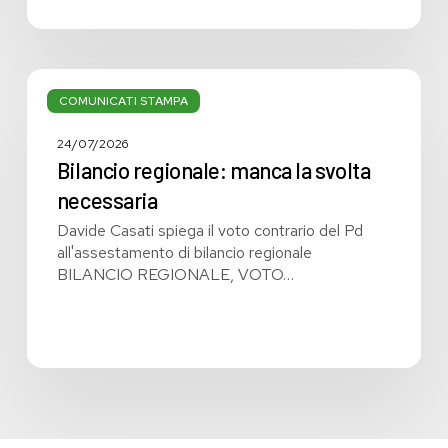
Bilancio
regionale:
COMUNICATI STAMPA
manca
la
24/07/2026
svolta
Bilancio regionale: manca la svolta
necessaria
necessaria
Davide Casati spiega il voto contrario del Pd
all'assestamento di bilancio regionale
BILANCIO REGIONALE, VOTO…