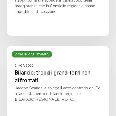
Paolo Romano risponde ai capigruppo della
maggioranza che in Consiglio regionale hanno
impedito la discussione…
Bilancio:
troppi
COMUNICATI STAMPA
i
grandi
24/07/2026
temi
Bilancio: troppi i grandi temi non
non
affrontati
affrontati
Jacopo Scandella spiega il voto contrario del Pd
all'assestamento di bilancio regionale
BILANCIO REGIONALE, VOTO…