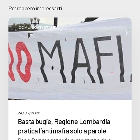
Potrebbero interessarti
Basta
bugie,
COMUNICATI STAMPA
Regione
Lombardia
pratica
l’antimafia
solo
a
parole
24/07/2026
Basta bugie, Regione Lombardia
pratica l’antimafia solo a parole