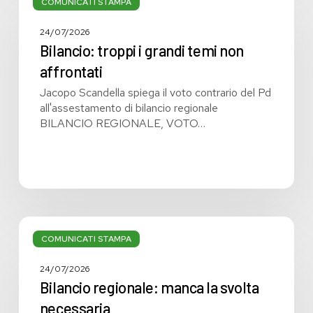
troppi
COMUNICATI STAMPA
i
grandi
24/07/2026
temi
Bilancio: troppi i grandi temi non
non
affrontati
affrontati
Jacopo Scandella spiega il voto contrario del Pd
all'assestamento di bilancio regionale
BILANCIO REGIONALE, VOTO…
Bilancio
regionale:
COMUNICATI STAMPA
manca
la
24/07/2026
svolta
Bilancio regionale: manca la svolta
necessaria
necessaria