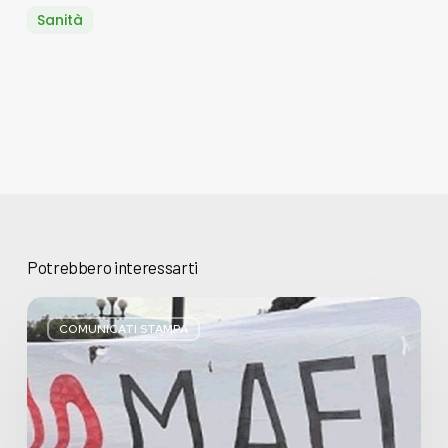
Sanità
Potrebbero interessarti
Basta
bugie,
COMUNICATI STAMPA
Regione
Lombardia
pratica
l’antimafia
solo