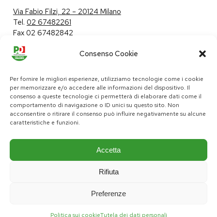
Via Fabio Filzi, 22 – 20124 Milano
Tel.
02 67482261
Fax 02 67482842
Consenso Cookie
Tutela dei dati personali
|
Politica sui cookie
Per fornire le migliori esperienze, utilizziamo tecnologie come i cookie
per memorizzare e/o accedere alle informazioni del dispositivo. Il
consenso a queste tecnologie ci permetterà di elaborare dati come il
comportamento di navigazione o ID unici su questo sito. Non
pd@consiglio.regione.lombardia.it
acconsentire o ritirare il consenso può influire negativamente su alcune
ufficiostampa.pd@consiglio.regione.lombardia.it
caratteristiche e funzioni.
Pagine Facebook Gruppo Consiliare PD Lombardia
Pagina Instagram Gruppo PD Lombardia
Pagina Youtube Gruppo PD Lombardia
Pagina Messenger Gruppo Consiliare PD Lombardia
Accetta
Rifiuta
Preferenze
Politica sui cookie
Tutela dei dati personali