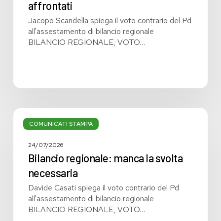
affrontati
affrontati
Jacopo Scandella spiega il voto contrario del Pd
all'assestamento di bilancio regionale
BILANCIO REGIONALE, VOTO…
Bilancio
regionale:
COMUNICATI STAMPA
manca
la
24/07/2026
svolta
Bilancio regionale: manca la svolta
necessaria
necessaria
Davide Casati spiega il voto contrario del Pd
all'assestamento di bilancio regionale
BILANCIO REGIONALE, VOTO…