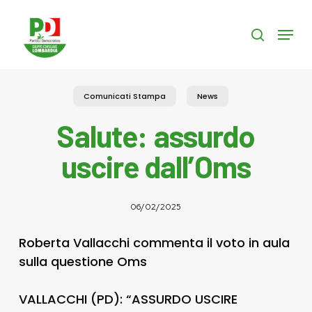
Skip
to
Menu
search
main
content
Comunicati Stampa
News
Salute: assurdo
uscire dall’Oms
06/02/2025
Roberta Vallacchi commenta il voto in aula
sulla questione Oms
VALLACCHI (PD): “ASSURDO USCIRE