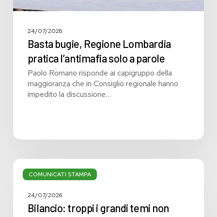
24/07/2026
Basta bugie, Regione Lombardia
pratica l’antimafia solo a parole
Paolo Romano risponde ai capigruppo della
maggioranza che in Consiglio regionale hanno
impedito la discussione…
Bilancio:
troppi
COMUNICATI STAMPA
i
grandi
24/07/2026
temi
Bilancio: troppi i grandi temi non
non