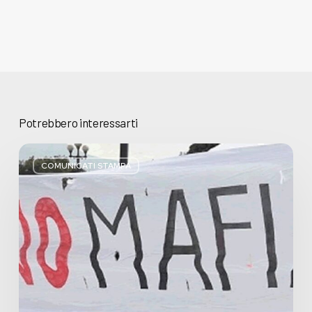
Potrebbero interessarti
Basta
bugie,
COMUNICATI STAMPA
Regione
Lombardia
pratica
l’antimafia
solo
a
parole