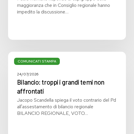
maggioranza che in Consiglio regionale hanno
impedito la discussione…
Bilancio:
troppi
COMUNICATI STAMPA
i
grandi
24/07/2026
temi
Bilancio: troppi i grandi temi non
non
affrontati
affrontati
Jacopo Scandella spiega il voto contrario del Pd
all'assestamento di bilancio regionale
BILANCIO REGIONALE, VOTO…