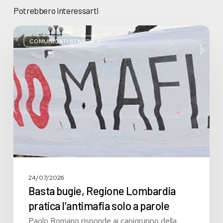
Potrebbero interessarti
Basta
bugie,
COMUNICATI STAMPA
Regione
Lombardia
pratica
l’antimafia
solo
a
parole
24/07/2026
Basta bugie, Regione Lombardia
pratica l’antimafia solo a parole
Paolo Romano risponde ai capigruppo della