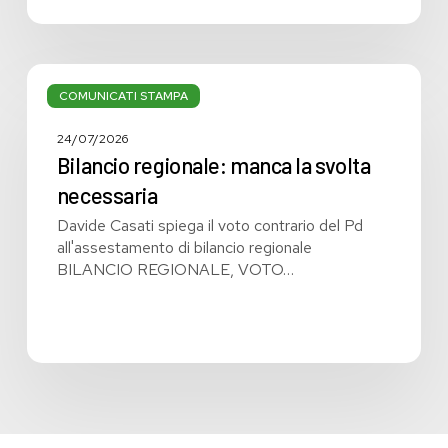
Bilancio
regionale:
COMUNICATI STAMPA
manca
la
24/07/2026
svolta
Bilancio regionale: manca la svolta
necessaria
necessaria
Davide Casati spiega il voto contrario del Pd
all'assestamento di bilancio regionale
BILANCIO REGIONALE, VOTO…