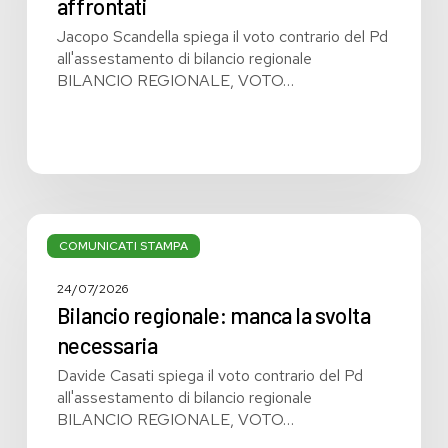
affrontati
affrontati
Jacopo Scandella spiega il voto contrario del Pd
all'assestamento di bilancio regionale
BILANCIO REGIONALE, VOTO…
Bilancio
regionale:
COMUNICATI STAMPA
manca
la
24/07/2026
svolta
Bilancio regionale: manca la svolta
necessaria
necessaria
Davide Casati spiega il voto contrario del Pd
all'assestamento di bilancio regionale
BILANCIO REGIONALE, VOTO…