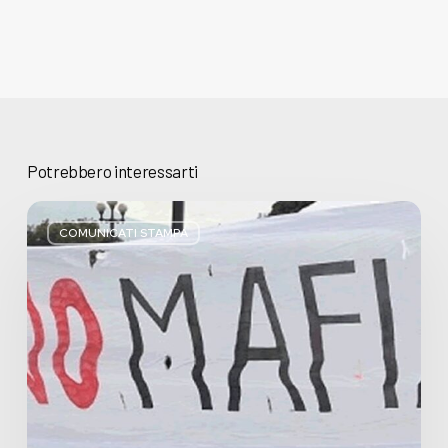
Potrebbero interessarti
Basta
bugie,
COMUNICATI STAMPA
Regione
Lombardia
pratica
l’antimafia
solo
a
parole