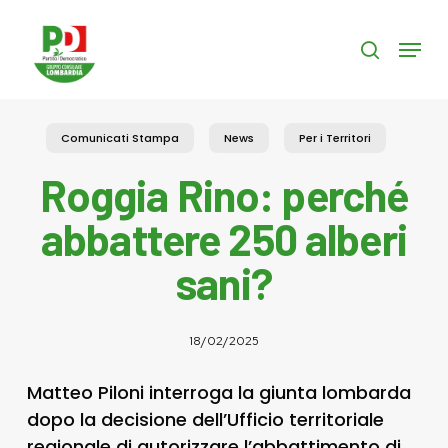
Skip
to
Menu
search
main
content
Comunicati Stampa
News
Per i Territori
Roggia Rino: perché
abbattere 250 alberi
sani?
18/02/2025
Matteo Piloni interroga la giunta lombarda
dopo la decisione dell’Ufficio territoriale
regionale di autorizzare l’abbattimento di