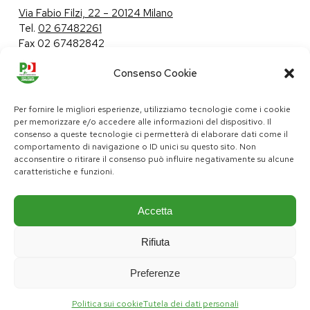
Via Fabio Filzi, 22 – 20124 Milano
Tel.
02 67482261
Fax 02 67482842
Consenso Cookie
Tutela dei dati personali
|
Politica sui cookie
Per fornire le migliori esperienze, utilizziamo tecnologie come i cookie
per memorizzare e/o accedere alle informazioni del dispositivo. Il
consenso a queste tecnologie ci permetterà di elaborare dati come il
comportamento di navigazione o ID unici su questo sito. Non
pd@consiglio.regione.lombardia.it
acconsentire o ritirare il consenso può influire negativamente su alcune
ufficiostampa.pd@consiglio.regione.lombardia.it
caratteristiche e funzioni.
Pagine Facebook Gruppo Consiliare PD Lombardia
Pagina Instagram Gruppo PD Lombardia
Pagina Youtube Gruppo PD Lombardia
Pagina Messenger Gruppo Consiliare PD Lombardia
Accetta
Rifiuta
Preferenze
Politica sui cookie
Tutela dei dati personali