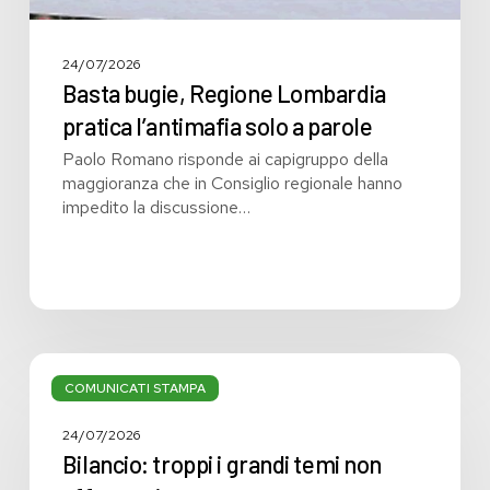
24/07/2026
Basta bugie, Regione Lombardia
pratica l’antimafia solo a parole
Paolo Romano risponde ai capigruppo della
maggioranza che in Consiglio regionale hanno
impedito la discussione…
Bilancio:
troppi
COMUNICATI STAMPA
i
grandi
24/07/2026
temi
Bilancio: troppi i grandi temi non
non