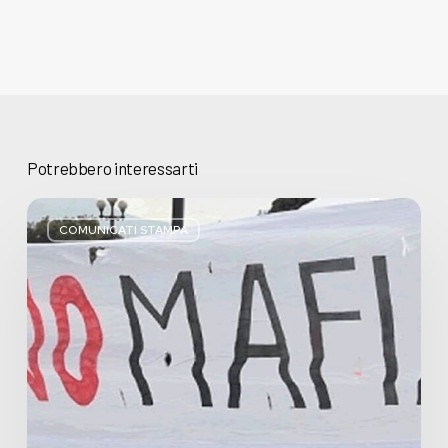
Potrebbero interessarti
Basta
bugie,
COMUNICATI STAMPA
Regione
Lombardia
pratica
l’antimafia
solo
a
parole