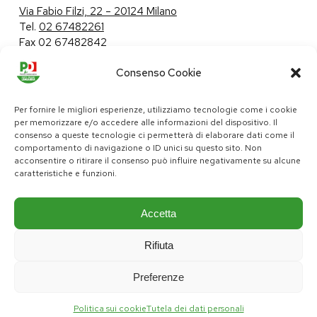
Via Fabio Filzi, 22 – 20124 Milano
Tel.
02 67482261
Fax 02 67482842
Consenso Cookie
Tutela dei dati personali
|
Politica sui cookie
Per fornire le migliori esperienze, utilizziamo tecnologie come i cookie
per memorizzare e/o accedere alle informazioni del dispositivo. Il
consenso a queste tecnologie ci permetterà di elaborare dati come il
comportamento di navigazione o ID unici su questo sito. Non
pd@consiglio.regione.lombardia.it
acconsentire o ritirare il consenso può influire negativamente su alcune
ufficiostampa.pd@consiglio.regione.lombardia.it
caratteristiche e funzioni.
Pagine Facebook Gruppo Consiliare PD Lombardia
Pagina Instagram Gruppo PD Lombardia
Pagina Youtube Gruppo PD Lombardia
Pagina Messenger Gruppo Consiliare PD Lombardia
Accetta
Rifiuta
Preferenze
Politica sui cookie
Tutela dei dati personali