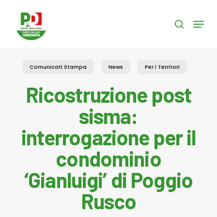
Skip
to
Menu
search
main
content
Comunicati Stampa
News
Per i Territori
Ricostruzione post
sisma:
interrogazione per il
condominio
‘Gianluigi’ di Poggio
Rusco