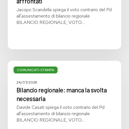
affrontati
affrontati
Jacopo Scandella spiega il voto contrario del Pd
all'assestamento di bilancio regionale
BILANCIO REGIONALE, VOTO…
Bilancio
regionale:
COMUNICATI STAMPA
manca
la
24/07/2026
svolta
Bilancio regionale: manca la svolta
necessaria
necessaria
Davide Casati spiega il voto contrario del Pd
all'assestamento di bilancio regionale
BILANCIO REGIONALE, VOTO…