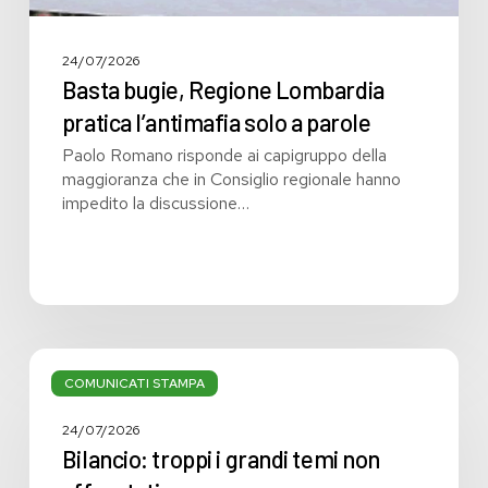
24/07/2026
Basta bugie, Regione Lombardia
pratica l’antimafia solo a parole
Paolo Romano risponde ai capigruppo della
maggioranza che in Consiglio regionale hanno
impedito la discussione…
Bilancio:
troppi
COMUNICATI STAMPA
i
grandi
24/07/2026
temi
Bilancio: troppi i grandi temi non
non