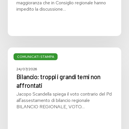
maggioranza che in Consiglio regionale hanno
impedito la discussione…
Bilancio:
troppi
COMUNICATI STAMPA
i
grandi
24/07/2026
temi
Bilancio: troppi i grandi temi non
non
affrontati
affrontati
Jacopo Scandella spiega il voto contrario del Pd
all'assestamento di bilancio regionale
BILANCIO REGIONALE, VOTO…