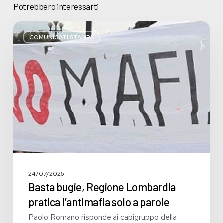
Potrebbero interessarti
Basta
bugie,
COMUNICATI STAMPA
Regione
Lombardia
pratica
l’antimafia
solo
a
parole
24/07/2026
Basta bugie, Regione Lombardia
pratica l’antimafia solo a parole
Paolo Romano risponde ai capigruppo della