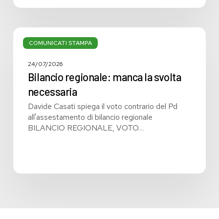
Bilancio
regionale:
COMUNICATI STAMPA
manca
la
24/07/2026
svolta
Bilancio regionale: manca la svolta
necessaria
necessaria
Davide Casati spiega il voto contrario del Pd
all'assestamento di bilancio regionale
BILANCIO REGIONALE, VOTO…