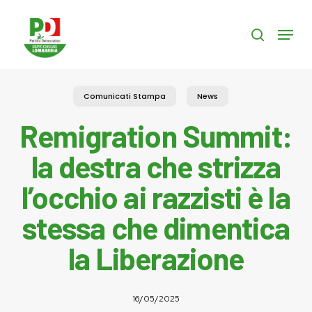
Skip
to
Menu
search
main
content
Comunicati Stampa
News
Remigration Summit:
la destra che strizza
l’occhio ai razzisti è la
stessa che dimentica
la Liberazione
16/05/2025