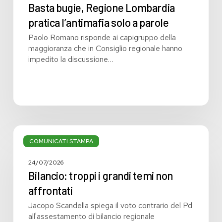
Basta bugie, Regione Lombardia
pratica l’antimafia solo a parole
Paolo Romano risponde ai capigruppo della
maggioranza che in Consiglio regionale hanno
impedito la discussione…
Bilancio:
troppi
COMUNICATI STAMPA
i
grandi
24/07/2026
temi
Bilancio: troppi i grandi temi non
non
affrontati
affrontati
Jacopo Scandella spiega il voto contrario del Pd
all'assestamento di bilancio regionale