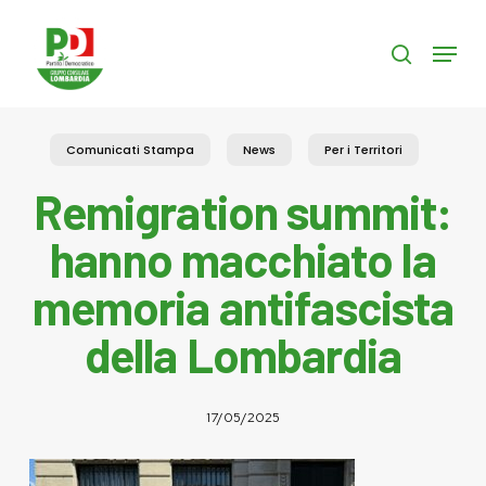
Skip
to
Menu
search
main
content
Comunicati Stampa
News
Per i Territori
Remigration summit:
hanno macchiato la
memoria antifascista
della Lombardia
17/05/2025