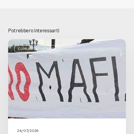
Potrebbero interessarti
Basta
bugie,
COMUNICATI STAMPA
Regione
Lombardia
pratica
l’antimafia
solo
a
parole
24/07/2026