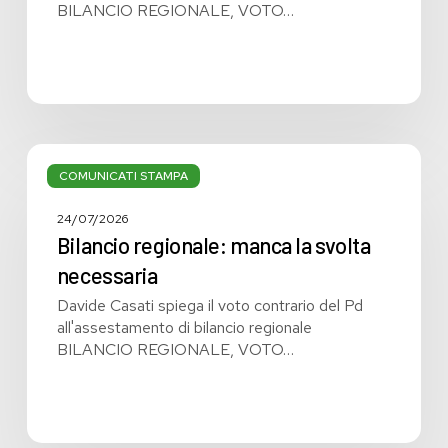
BILANCIO REGIONALE, VOTO…
Bilancio
regionale:
COMUNICATI STAMPA
manca
la
24/07/2026
svolta
Bilancio regionale: manca la svolta
necessaria
necessaria
Davide Casati spiega il voto contrario del Pd
all'assestamento di bilancio regionale
BILANCIO REGIONALE, VOTO…