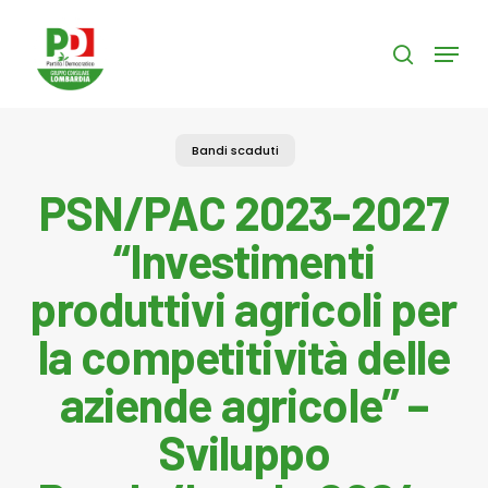
Skip
to
Menu
search
main
content
Bandi scaduti
PSN/PAC 2023-2027
“Investimenti
produttivi agricoli per
la competitività delle
aziende agricole” –
Sviluppo