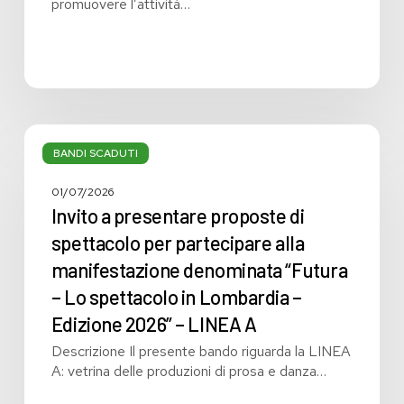
promuovere l’attività…
Invito
a
BANDI SCADUTI
presentare
proposte
01/07/2026
di
Invito a presentare proposte di
spettacolo
spettacolo per partecipare alla
per
manifestazione denominata “Futura
partecipare
alla
– Lo spettacolo in Lombardia –
manifestazione
Edizione 2026” – LINEA A
denominata
Descrizione Il presente bando riguarda la LINEA
“Futura
A: vetrina delle produzioni di prosa e danza…
–
Lo