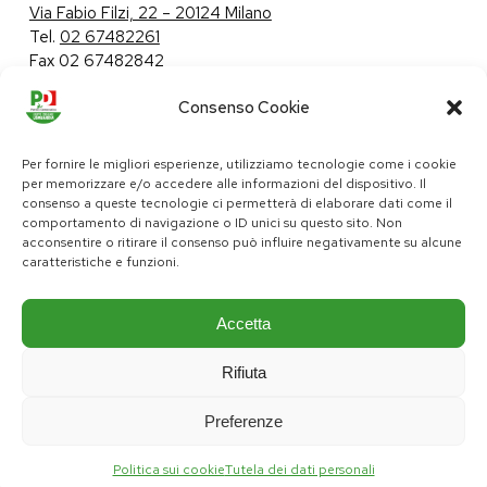
Via Fabio Filzi, 22 – 20124 Milano
Tel.
02 67482261
Fax 02 67482842
Consenso Cookie
Tutela dei dati personali
|
Politica sui cookie
Per fornire le migliori esperienze, utilizziamo tecnologie come i cookie
per memorizzare e/o accedere alle informazioni del dispositivo. Il
consenso a queste tecnologie ci permetterà di elaborare dati come il
comportamento di navigazione o ID unici su questo sito. Non
pd@consiglio.regione.lombardia.it
acconsentire o ritirare il consenso può influire negativamente su alcune
ufficiostampa.pd@consiglio.regione.lombardia.it
caratteristiche e funzioni.
Pagine Facebook Gruppo Consiliare PD Lombardia
Pagina Instagram Gruppo PD Lombardia
Pagina Youtube Gruppo PD Lombardia
Pagina Messenger Gruppo Consiliare PD Lombardia
Accetta
Rifiuta
Preferenze
Politica sui cookie
Tutela dei dati personali