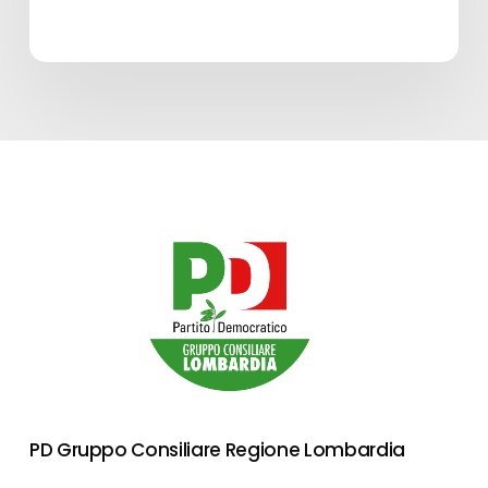
spettacolo
in
Lombardia
–
Edizione
2026”
–
LINEA
A
PD Gruppo Consiliare Regione Lombardia