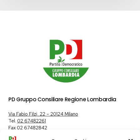
Edizione
2026”
–
LINEA
A
PD Gruppo Consiliare Regione Lombardia
Via Fabio Filzi, 22 – 20124 Milano
Tel.
02 67482261
Fax 02 67482842