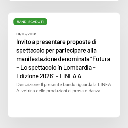
Invito
a
BANDI SCADUTI
presentare
proposte
01/07/2026
di
Invito a presentare proposte di
spettacolo
spettacolo per partecipare alla
per
manifestazione denominata “Futura
partecipare
alla
– Lo spettacolo in Lombardia –
manifestazione
Edizione 2026” – LINEA A
denominata
Descrizione Il presente bando riguarda la LINEA
“Futura
A: vetrina delle produzioni di prosa e danza…
–
Lo
spettacolo
in
Lombardia
–