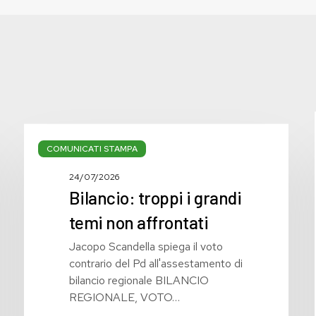
Bilancio:
troppi
COMUNICATI STAMPA
i
24/07/2026
grandi
Bilancio: troppi i grandi
temi
non
temi non affrontati
affrontati
Jacopo Scandella spiega il voto
contrario del Pd all'assestamento di
bilancio regionale BILANCIO
REGIONALE, VOTO…