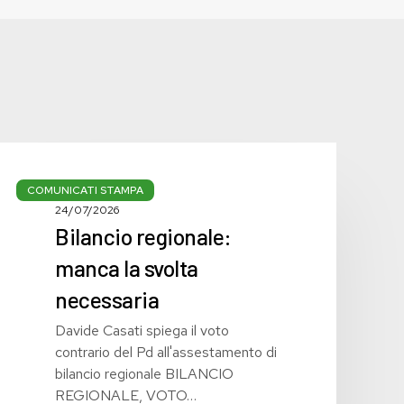
Bilancio
regionale:
COMUNICATI STAMPA
manca
24/07/2026
Bilancio regionale:
la
svolta
manca la svolta
necessaria
necessaria
Davide Casati spiega il voto
contrario del Pd all'assestamento di
bilancio regionale BILANCIO
REGIONALE, VOTO…