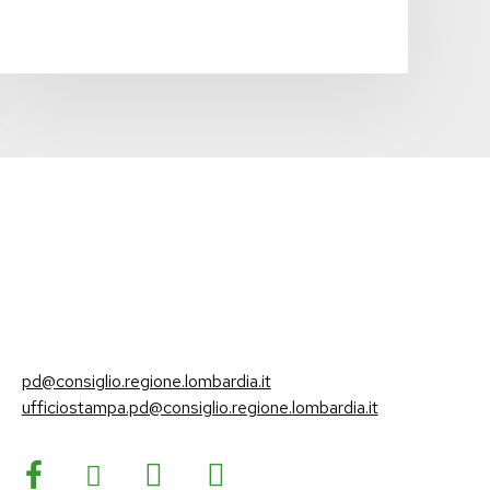
pd@consiglio.regione.lombardia.it
ufficiostampa.pd@consiglio.regione.lombardia.it
Pagine Facebook Gruppo Consiliare PD Lombardia
Pagina Instagram Gruppo PD Lombardia
Pagina Youtube Gruppo PD Lombardia
Pagina Messenger Gruppo Consiliare PD Lombardia