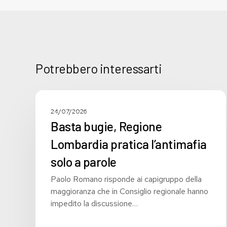
Potrebbero interessarti
Basta
bugie,
COMUNICATI STAMPA
24/07/2026
Regione
Basta bugie, Regione
Lombardia
Lombardia pratica l’antimafia
pratica
l’antimafia
solo a parole
solo
Paolo Romano risponde ai capigruppo della
a
maggioranza che in Consiglio regionale hanno
parole
impedito la discussione…