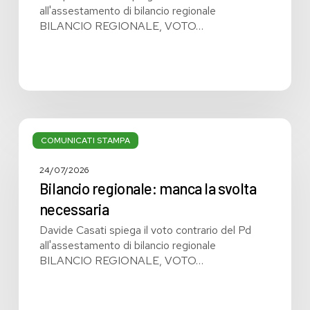
all'assestamento di bilancio regionale
BILANCIO REGIONALE, VOTO…
Bilancio
regionale:
COMUNICATI STAMPA
manca
la
24/07/2026
svolta
Bilancio regionale: manca la svolta
necessaria
necessaria
Davide Casati spiega il voto contrario del Pd
all'assestamento di bilancio regionale
BILANCIO REGIONALE, VOTO…