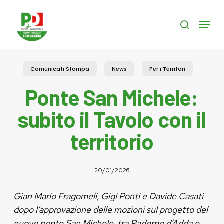
Skip
to
Menu
search
main
content
Comunicati Stampa
News
Per i Territori
Ponte San Michele:
subito il Tavolo con il
territorio
20/01/2026
Gian Mario Fragomeli, Gigi Ponti e Davide Casati
dopo l’approvazione delle mozioni sul progetto del
nuovo ponte San Michele, tra Paderno d’Adda e