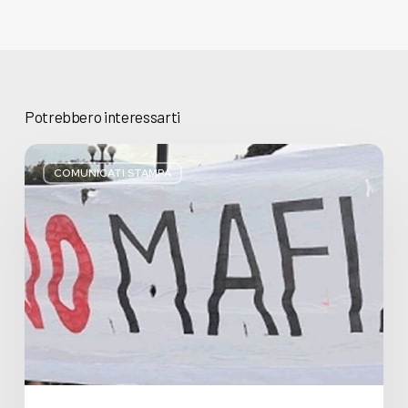
Potrebbero interessarti
Basta
bugie,
COMUNICATI STAMPA
Regione
Lombardia
pratica
l’antimafia
solo
a
parole