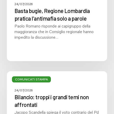
24/07/2026
Basta bugie, Regione Lombardia
pratica l’antimafia solo a parole
Paolo Romano risponde ai capigruppo della
maggioranza che in Consiglio regionale hanno
impedito la discussione…
Bilancio:
troppi
COMUNICATI STAMPA
i
grandi
24/07/2026
temi
Bilancio: troppi i grandi temi non
non
affrontati
affrontati
Jacopo Scandella spiega il voto contrario del Pd