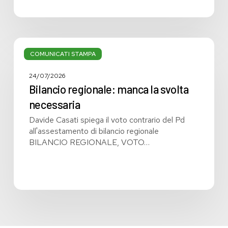
Bilancio
regionale:
COMUNICATI STAMPA
manca
la
24/07/2026
svolta
Bilancio regionale: manca la svolta
necessaria
necessaria
Davide Casati spiega il voto contrario del Pd
all'assestamento di bilancio regionale
BILANCIO REGIONALE, VOTO…