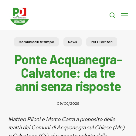
Skip
to
Menu
search
main
content
Comunicati Stampa
News
Per i Territori
Ponte Acquanegra-
Calvatone: da tre
anni senza risposte
09/06/2026
Matteo Piloni e Marco Carra a proposito delle
realtà dei Comuni di Acquanegra sul Chiese (Mn)
e Calvatone (Cr), duramente colpite dalla