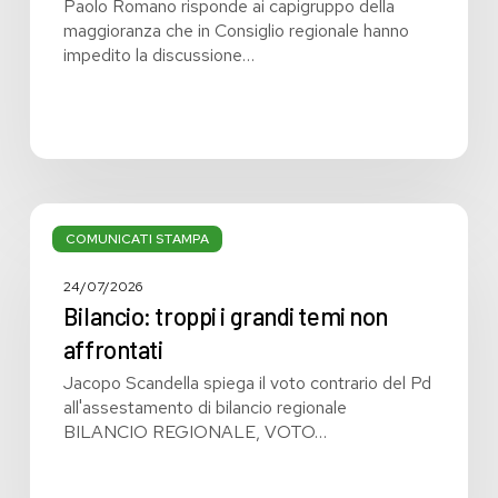
Paolo Romano risponde ai capigruppo della
maggioranza che in Consiglio regionale hanno
impedito la discussione…
Bilancio:
troppi
COMUNICATI STAMPA
i
grandi
24/07/2026
temi
Bilancio: troppi i grandi temi non
non
affrontati
affrontati
Jacopo Scandella spiega il voto contrario del Pd
all'assestamento di bilancio regionale
BILANCIO REGIONALE, VOTO…