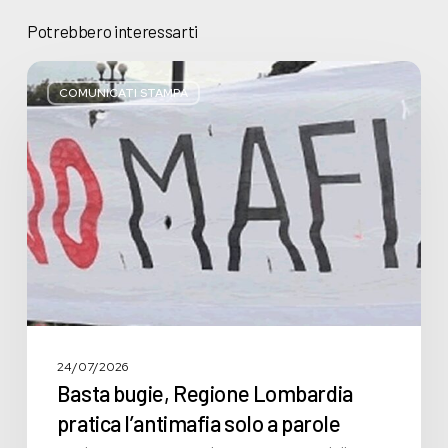
Potrebbero interessarti
Basta
bugie,
COMUNICATI STAMPA
Regione
Lombardia
pratica
l’antimafia
solo
a
parole
24/07/2026
Basta bugie, Regione Lombardia
pratica l’antimafia solo a parole