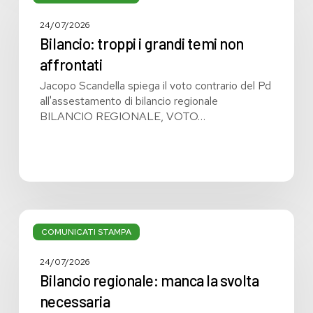
i
grandi
24/07/2026
temi
Bilancio: troppi i grandi temi non
non
affrontati
affrontati
Jacopo Scandella spiega il voto contrario del Pd
all'assestamento di bilancio regionale
BILANCIO REGIONALE, VOTO…
Bilancio
regionale:
COMUNICATI STAMPA
manca
la
24/07/2026
svolta
Bilancio regionale: manca la svolta
necessaria
necessaria