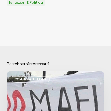
Istituzioni E Politica
Potrebbero interessarti
Basta
bugie,
COMUNICATI STAMPA
Regione
Lombardia
pratica
l’antimafia
solo