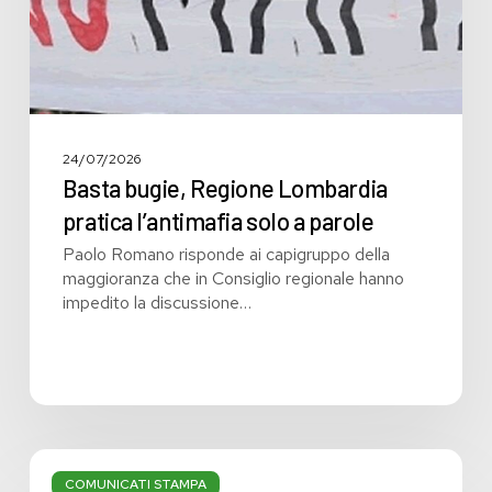
a
parole
24/07/2026
Basta bugie, Regione Lombardia
pratica l’antimafia solo a parole
Paolo Romano risponde ai capigruppo della
maggioranza che in Consiglio regionale hanno
impedito la discussione…
Bilancio:
troppi
COMUNICATI STAMPA