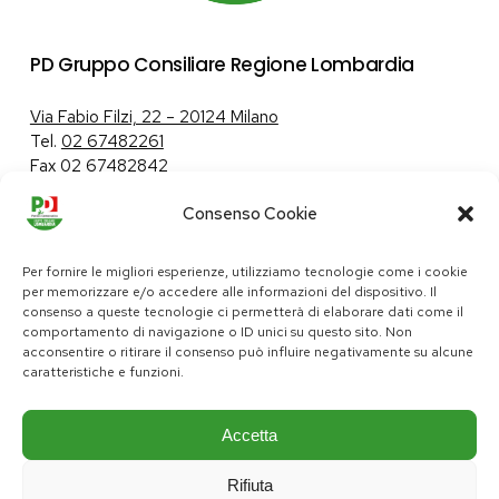
PD Gruppo Consiliare Regione Lombardia
Via Fabio Filzi, 22 – 20124 Milano
Tel.
02 67482261
Fax 02 67482842
Consenso Cookie
Tutela dei dati personali
|
Politica sui cookie
Per fornire le migliori esperienze, utilizziamo tecnologie come i cookie
per memorizzare e/o accedere alle informazioni del dispositivo. Il
consenso a queste tecnologie ci permetterà di elaborare dati come il
comportamento di navigazione o ID unici su questo sito. Non
pd@consiglio.regione.lombardia.it
acconsentire o ritirare il consenso può influire negativamente su alcune
ufficiostampa.pd@consiglio.regione.lombardia.it
caratteristiche e funzioni.
Pagine Facebook Gruppo Consiliare PD Lombardia
Pagina Instagram Gruppo PD Lombardia
Pagina Youtube Gruppo PD Lombardia
Pagina Messenger Gruppo Consiliare PD Lombardia
Accetta
Rifiuta