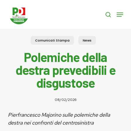
Skip
to
Menu
search
main
content
Comunicati Stampa
News
Polemiche della
destra prevedibili e
disgustose
08/02/2026
Pierfrancesco Majorino sulle polemiche della
destra nei confronti del centrosinistra