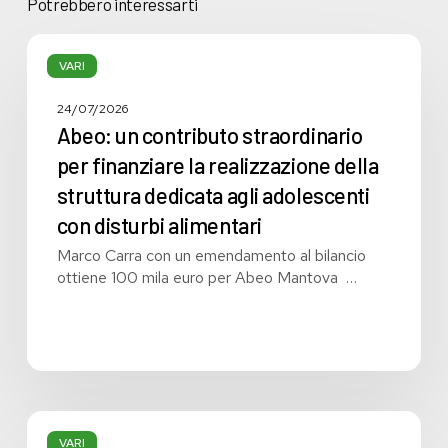
Potrebbero interessarti
Abeo:
un
VARI
contributo
straordinario
24/07/2026
per
Abeo: un contributo straordinario
finanziare
per finanziare la realizzazione della
la
struttura dedicata agli adolescenti
realizzazione
della
con disturbi alimentari
struttura
Marco Carra con un emendamento al bilancio
dedicata
ottiene 100 mila euro per Abeo Mantova …
agli
adolescenti
con
disturbi
alimentari
Liste
d’attesa:
VARI