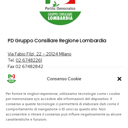
PD Gruppo Consiliare Regione Lombardia
Via Fabio Filzi, 22 – 20124 Milano
Tel.
02 67482261
Fax 02 67482842
Consenso Cookie
Tutela dei dati personali
|
Politica sui cookie
Per fornire le migliori esperienze, utilizziamo tecnologie come i cookie
per memorizzare e/o accedere alle informazioni del dispositivo. Il
consenso a queste tecnologie ci permetterà di elaborare dati come il
comportamento di navigazione o ID unici su questo sito. Non
pd@consiglio.regione.lombardia.it
acconsentire o ritirare il consenso può influire negativamente su alcune
ufficiostampa.pd@consiglio.regione.lombardia.it
caratteristiche e funzioni.