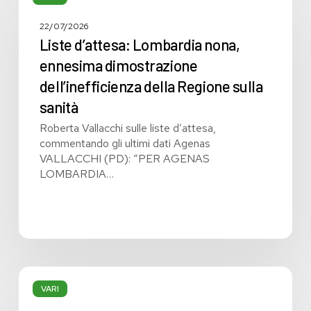
Lombardia
nona,
22/07/2026
ennesima
Liste d’attesa: Lombardia nona,
dimostrazione
ennesima dimostrazione
dell’inefficienza
dell’inefficienza della Regione sulla
della
Regione
sanità
sulla
Roberta Vallacchi sulle liste d’attesa,
sanità
commentando gli ultimi dati Agenas
VALLACCHI (PD): “PER AGENAS
LOMBARDIA…
Quattro
temi
VARI
per