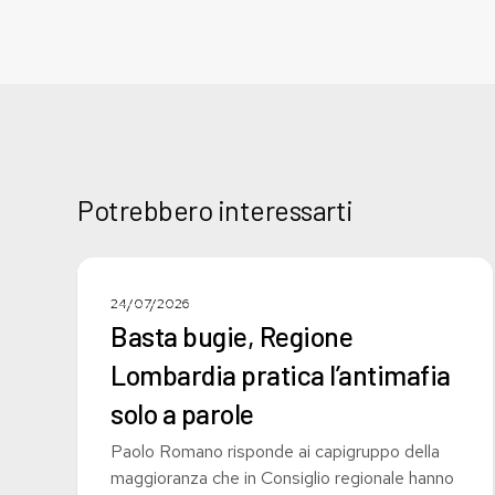
Potrebbero interessarti
Basta
bugie,
COMUNICATI STAMPA
24/07/2026
Regione
Basta bugie, Regione
Lombardia
Lombardia pratica l’antimafia
pratica
l’antimafia
solo a parole
solo
Paolo Romano risponde ai capigruppo della
a
maggioranza che in Consiglio regionale hanno
parole