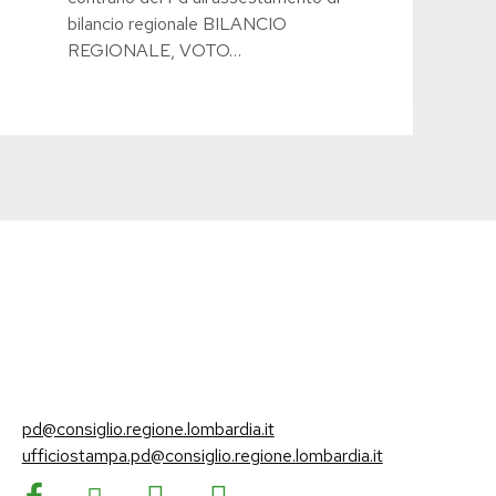
bilancio regionale BILANCIO
REGIONALE, VOTO…
pd@consiglio.regione.lombardia.it
ufficiostampa.pd@consiglio.regione.lombardia.it
Pagine Facebook Gruppo Consiliare PD Lombardia
Pagina Instagram Gruppo PD Lombardia
Pagina Youtube Gruppo PD Lombardia
Pagina Messenger Gruppo Consiliare PD Lombardia