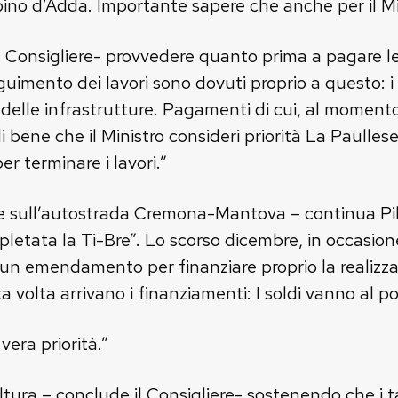
pino d’Adda. Importante sapere che anche per il Mi
 il Consigliere- provvedere quanto prima a pagare 
oseguimento dei lavori sono dovuti proprio a questo:
delle infrastrutture. Pagamenti di cui, al momento
 bene che il Ministro consideri priorità La Paullese
r terminare i lavori.”
he sull’autostrada Cremona-Mantova – continua Pil
letata la Ti-Bre”. Lo scorso dicembre, in occasione 
n emendamento per finanziare proprio la realizzaz
volta arrivano i finanziamenti: I soldi vanno al po
vera priorità.”
ltura – conclude il Consigliere- sostenendo che i ta