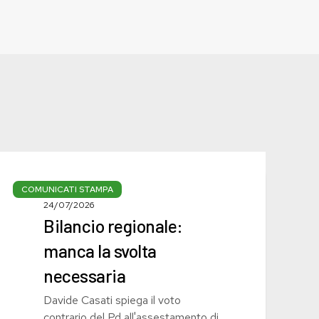
Bilancio
regionale:
COMUNICATI STAMPA
manca
24/07/2026
Bilancio regionale:
la
svolta
manca la svolta
necessaria
necessaria
Davide Casati spiega il voto
contrario del Pd all'assestamento di