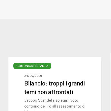
Bilancio:
troppi
COMUNICATI STAMPA
i
24/07/2026
grandi
Bilancio: troppi i grandi
temi
non
temi non affrontati
affrontati
Jacopo Scandella spiega il voto
contrario del Pd all'assestamento di