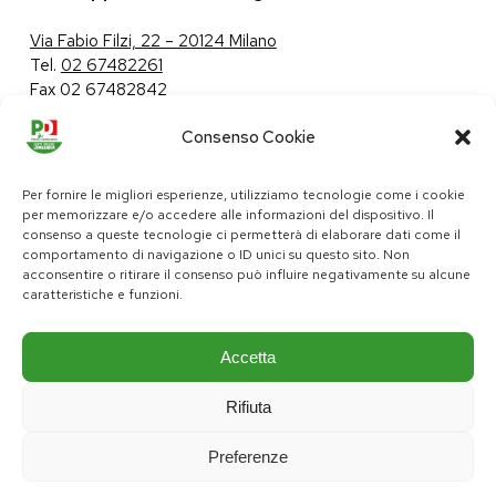
Via Fabio Filzi, 22 – 20124 Milano
Tel.
02 67482261
Fax 02 67482842
Consenso Cookie
Tutela dei dati personali
|
Politica sui cookie
Per fornire le migliori esperienze, utilizziamo tecnologie come i cookie
per memorizzare e/o accedere alle informazioni del dispositivo. Il
consenso a queste tecnologie ci permetterà di elaborare dati come il
comportamento di navigazione o ID unici su questo sito. Non
pd@consiglio.regione.lombardia.it
acconsentire o ritirare il consenso può influire negativamente su alcune
ufficiostampa.pd@consiglio.regione.lombardia.it
caratteristiche e funzioni.
Pagine Facebook Gruppo Consiliare PD Lombardia
Pagina Instagram Gruppo PD Lombardia
Pagina Youtube Gruppo PD Lombardia
Pagina Messenger Gruppo Consiliare PD Lombardia
Accetta
Rifiuta
Preferenze