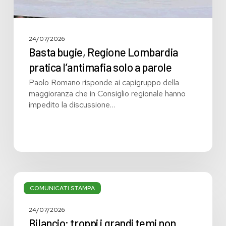
24/07/2026
Basta bugie, Regione Lombardia
pratica l’antimafia solo a parole
Paolo Romano risponde ai capigruppo della
maggioranza che in Consiglio regionale hanno
impedito la discussione…
Bilancio:
troppi
COMUNICATI STAMPA
i
grandi
24/07/2026
temi
Bilancio: troppi i grandi temi non