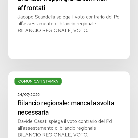
non
affrontati
affrontati
Jacopo Scandella spiega il voto contrario del Pd
all'assestamento di bilancio regionale
BILANCIO REGIONALE, VOTO…
Bilancio
regionale:
COMUNICATI STAMPA
manca
la
24/07/2026
svolta
Bilancio regionale: manca la svolta
necessaria
necessaria
Davide Casati spiega il voto contrario del Pd
all'assestamento di bilancio regionale
BILANCIO REGIONALE, VOTO…