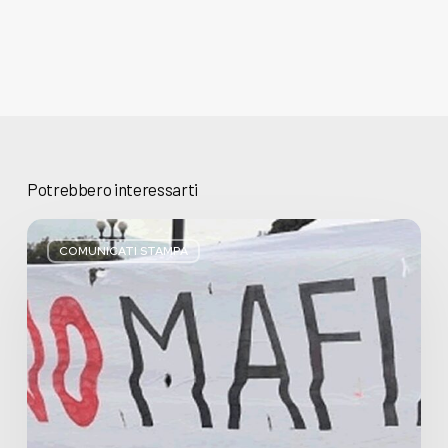
Potrebbero interessarti
Basta
bugie,
COMUNICATI STAMPA
Regione
Lombardia
pratica
l’antimafia
solo
a
parole