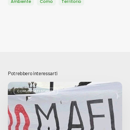
Ambiente
Como
Territorio
Potrebbero interessarti
Basta
bugie,
COMUNICATI STAMPA
Regione
Lombardia
pratica
l’antimafia
solo
a