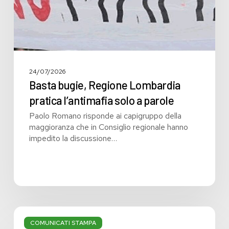
parole
24/07/2026
Basta bugie, Regione Lombardia
pratica l’antimafia solo a parole
Paolo Romano risponde ai capigruppo della
maggioranza che in Consiglio regionale hanno
impedito la discussione…
Bilancio:
troppi
COMUNICATI STAMPA