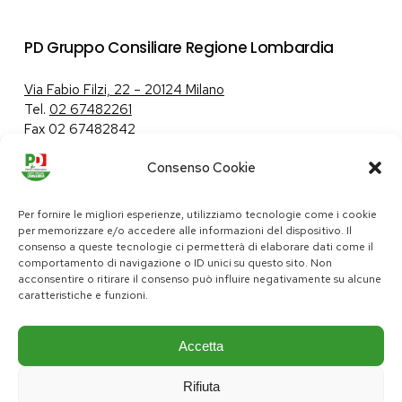
PD Gruppo Consiliare Regione Lombardia
Via Fabio Filzi, 22 – 20124 Milano
Tel.
02 67482261
Fax 02 67482842
Consenso Cookie
Tutela dei dati personali
|
Politica sui cookie
Per fornire le migliori esperienze, utilizziamo tecnologie come i cookie
per memorizzare e/o accedere alle informazioni del dispositivo. Il
consenso a queste tecnologie ci permetterà di elaborare dati come il
comportamento di navigazione o ID unici su questo sito. Non
pd@consiglio.regione.lombardia.it
acconsentire o ritirare il consenso può influire negativamente su alcune
ufficiostampa.pd@consiglio.regione.lombardia.it
caratteristiche e funzioni.
Pagine Facebook Gruppo Consiliare PD Lombardia
Pagina Instagram Gruppo PD Lombardia
Pagina Youtube Gruppo PD Lombardia
Pagina Messenger Gruppo Consiliare PD Lombardia
Accetta
Rifiuta