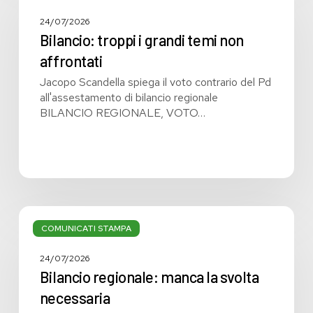
i
grandi
24/07/2026
temi
Bilancio: troppi i grandi temi non
non
affrontati
affrontati
Jacopo Scandella spiega il voto contrario del Pd
all'assestamento di bilancio regionale
BILANCIO REGIONALE, VOTO…
Bilancio
regionale:
COMUNICATI STAMPA
manca
la
24/07/2026
svolta
Bilancio regionale: manca la svolta
necessaria
necessaria