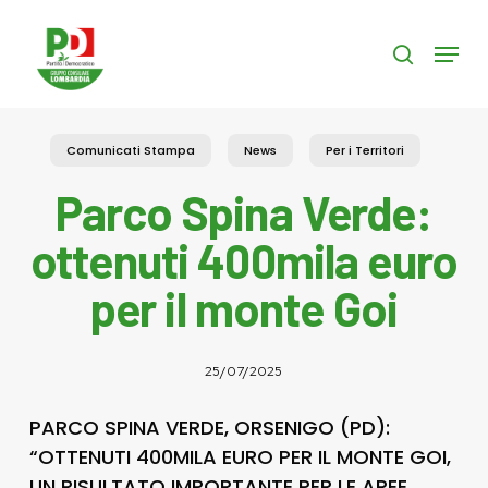
Skip
to
Menu
search
main
content
Comunicati Stampa
News
Per i Territori
Parco Spina Verde:
ottenuti 400mila euro
per il monte Goi
25/07/2025
PARCO SPINA VERDE, ORSENIGO (PD):
“OTTENUTI 400MILA EURO PER IL MONTE GOI,
UN RISULTATO IMPORTANTE PER LE AREE