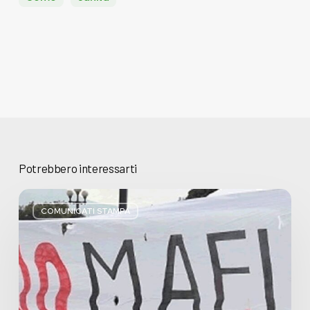
Potrebbero interessarti
Basta
bugie,
COMUNICATI STAMPA
Regione
Lombardia
pratica
l’antimafia
solo
a