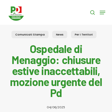
Skip
to
Menu
search
main
content
Comunicati Stampa
News
Per i Territori
Ospedale di
Menaggio: chiusure
estive inaccettabili,
mozione urgente del
Pd
04/06/2025