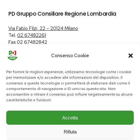
PD Gruppo Consiliare Regione Lombardia
Via Fabio Filzi, 22 – 20124 Milano
Tel.
02 67482261
Fax 02 67482842
Consenso Cookie
Tutela dei dati personali
|
Politica sui cookie
Per fornire le migliori esperienze, utilizziamo tecnologie come i cookie
per memorizzare e/o accedere alle informazioni del dispositivo. Il
consenso a queste tecnologie ci permetterà di elaborare dati come il
comportamento di navigazione o ID unici su questo sito. Non
pd@consiglio.regione.lombardia.it
acconsentire o ritirare il consenso può influire negativamente su alcune
ufficiostampa.pd@consiglio.regione.lombardia.it
caratteristiche e funzioni.
Pagine Facebook Gruppo Consiliare PD Lombardia
Pagina Instagram Gruppo PD Lombardia
Pagina Youtube Gruppo PD Lombardia
Pagina Messenger Gruppo Consiliare PD Lombardia
Accetta
Rifiuta