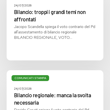
i
grandi
24/07/2026
temi
Bilancio: troppi i grandi temi non
non
affrontati
affrontati
Jacopo Scandella spiega il voto contrario del Pd
all'assestamento di bilancio regionale
BILANCIO REGIONALE, VOTO…
Bilancio
regionale:
COMUNICATI STAMPA
manca
la
24/07/2026
svolta
Bilancio regionale: manca la svolta
necessaria
necessaria
Davide Casati spiega il voto contrario del Pd