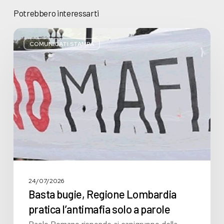
Potrebbero interessarti
Basta
bugie,
COMUNICATI STAMPA
Regione
Lombardia
pratica
l’antimafia
solo
a
parole
24/07/2026
Basta bugie, Regione Lombardia
pratica l’antimafia solo a parole