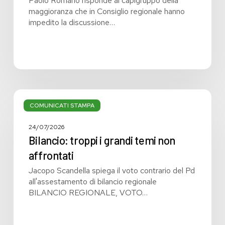
Paolo Romano risponde ai capigruppo della
maggioranza che in Consiglio regionale hanno
impedito la discussione…
Bilancio:
troppi
COMUNICATI STAMPA
i
grandi
24/07/2026
temi
Bilancio: troppi i grandi temi non
non
affrontati
affrontati
Jacopo Scandella spiega il voto contrario del Pd
all'assestamento di bilancio regionale
BILANCIO REGIONALE, VOTO…