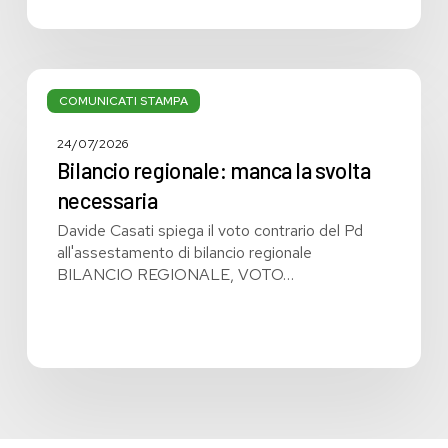
Bilancio
regionale:
COMUNICATI STAMPA
manca
la
24/07/2026
svolta
Bilancio regionale: manca la svolta
necessaria
necessaria
Davide Casati spiega il voto contrario del Pd
all'assestamento di bilancio regionale
BILANCIO REGIONALE, VOTO…