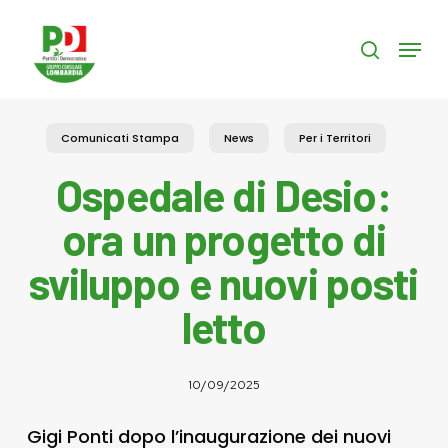
Skip
to
Menu
search
main
content
Comunicati Stampa
News
Per i Territori
Ospedale di Desio:
ora un progetto di
sviluppo e nuovi posti
letto
10/09/2025
Gigi Ponti dopo l’inaugurazione dei nuovi