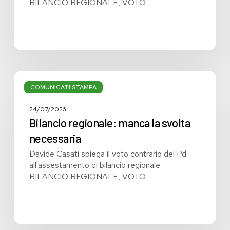
BILANCIO REGIONALE, VOTO…
Bilancio
regionale:
COMUNICATI STAMPA
manca
la
24/07/2026
svolta
Bilancio regionale: manca la svolta
necessaria
necessaria
Davide Casati spiega il voto contrario del Pd
all'assestamento di bilancio regionale
BILANCIO REGIONALE, VOTO…