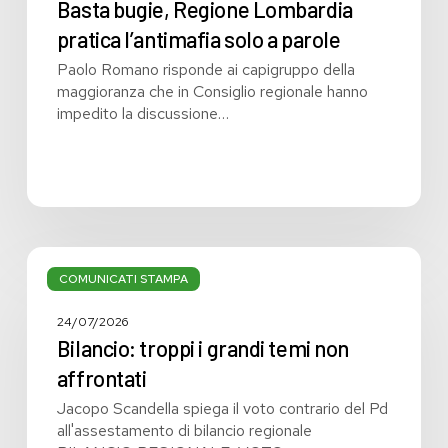
Basta bugie, Regione Lombardia
pratica l’antimafia solo a parole
Paolo Romano risponde ai capigruppo della
maggioranza che in Consiglio regionale hanno
impedito la discussione…
Bilancio:
troppi
COMUNICATI STAMPA
i
grandi
24/07/2026
temi
Bilancio: troppi i grandi temi non
non
affrontati
affrontati
Jacopo Scandella spiega il voto contrario del Pd
all'assestamento di bilancio regionale