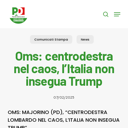
Skip
to
Menu
search
main
content
Comunicati Stampa
News
Oms: centrodestra
nel caos, l’Italia non
insegua Trump
07/02/2025
OMS: MAJORINO (PD), “CENTRODESTRA
LOMBARDO NEL CAOS, L’ITALIA NON INSEGUA
TRUMP”