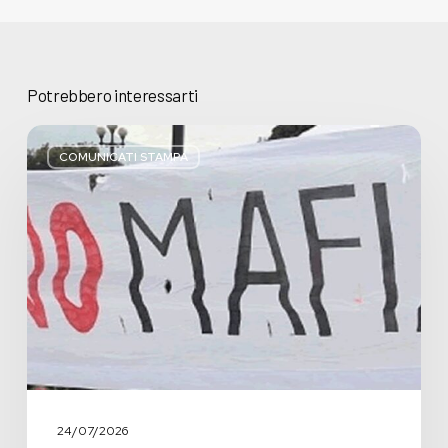
Potrebbero interessarti
Basta
bugie,
COMUNICATI STAMPA
Regione
Lombardia
pratica
l’antimafia
solo
a
parole
24/07/2026