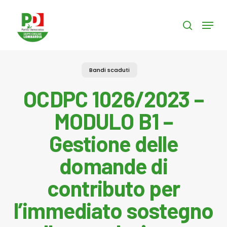
Skip
to
Menu
search
main
content
Bandi scaduti
OCDPC 1026/2023 –
MODULO B1 –
Gestione delle
domande di
contributo per
l’immediato sostegno