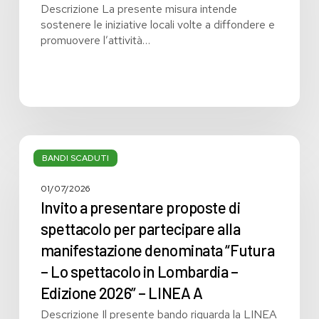
Descrizione La presente misura intende
sostenere le iniziative locali volte a diffondere e
promuovere l’attività…
Invito
a
BANDI SCADUTI
presentare
proposte
01/07/2026
di
Invito a presentare proposte di
spettacolo
spettacolo per partecipare alla
per
manifestazione denominata “Futura
partecipare
alla
– Lo spettacolo in Lombardia –
manifestazione
Edizione 2026” – LINEA A
denominata
Descrizione Il presente bando riguarda la LINEA
“Futura