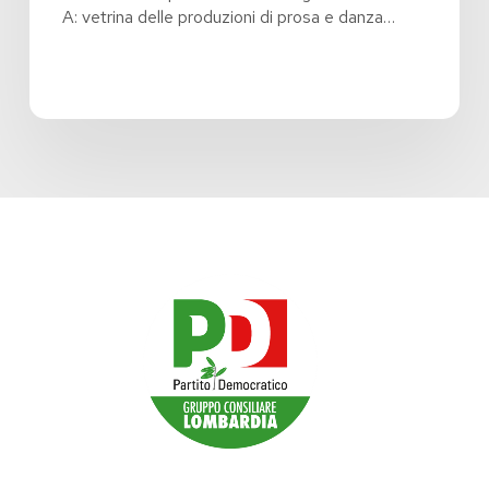
A: vetrina delle produzioni di prosa e danza…
–
Lo
spettacolo
in
Lombardia
–
Edizione
2026”
–
LINEA
A