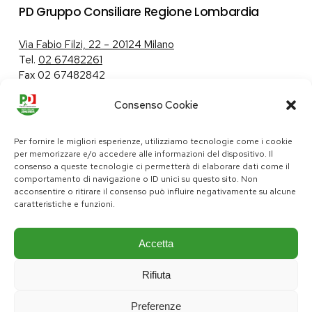
PD Gruppo Consiliare Regione Lombardia
Via Fabio Filzi, 22 – 20124 Milano
Tel.
02 67482261
Fax 02 67482842
Consenso Cookie
Tutela dei dati personali
|
Politica sui cookie
Per fornire le migliori esperienze, utilizziamo tecnologie come i cookie
per memorizzare e/o accedere alle informazioni del dispositivo. Il
consenso a queste tecnologie ci permetterà di elaborare dati come il
comportamento di navigazione o ID unici su questo sito. Non
pd@consiglio.regione.lombardia.it
acconsentire o ritirare il consenso può influire negativamente su alcune
ufficiostampa.pd@consiglio.regione.lombardia.it
caratteristiche e funzioni.
Pagine Facebook Gruppo Consiliare PD Lombardia
Pagina Instagram Gruppo PD Lombardia
Pagina Youtube Gruppo PD Lombardia
Pagina Messenger Gruppo Consiliare PD Lombardia
Accetta
Rifiuta
Preferenze