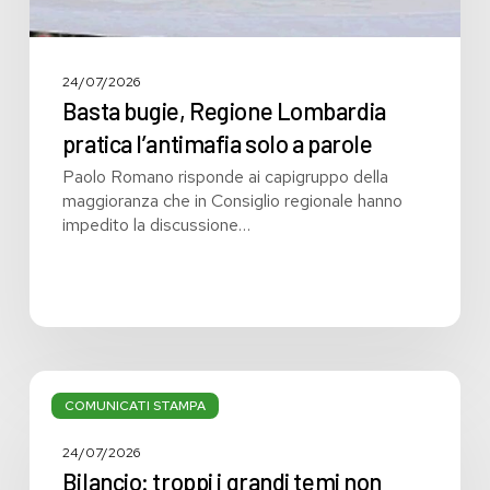
24/07/2026
Basta bugie, Regione Lombardia
pratica l’antimafia solo a parole
Paolo Romano risponde ai capigruppo della
maggioranza che in Consiglio regionale hanno
impedito la discussione…
Bilancio:
troppi
COMUNICATI STAMPA
i
grandi
24/07/2026
temi
Bilancio: troppi i grandi temi non