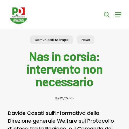
Skip
to
Menu
search
main
content
Comunicati Stampa
News
Nas in corsia:
intervento non
necessario
16/10/2025
Davide Casati sull’informativa della
Direzione generale Welfare sul Protocollo
d’intesa tra la Regione e il Comando dei