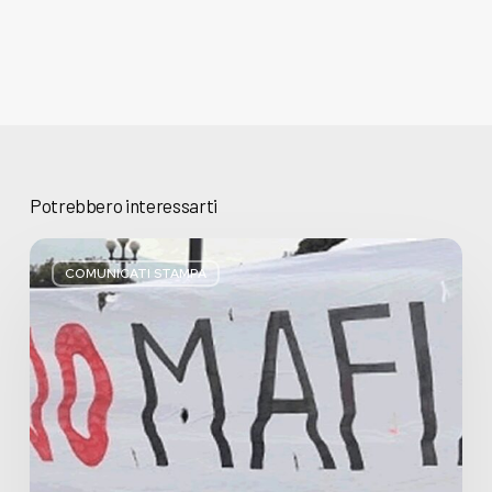
Potrebbero interessarti
Basta
bugie,
COMUNICATI STAMPA
Regione
Lombardia
pratica
l’antimafia
solo
a
parole