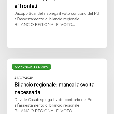
non
affrontati
affrontati
Jacopo Scandella spiega il voto contrario del Pd
all'assestamento di bilancio regionale
BILANCIO REGIONALE, VOTO…
Bilancio
regionale:
COMUNICATI STAMPA
manca
la
24/07/2026
svolta
Bilancio regionale: manca la svolta
necessaria
necessaria
Davide Casati spiega il voto contrario del Pd
all'assestamento di bilancio regionale
BILANCIO REGIONALE, VOTO…