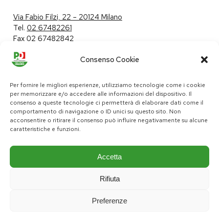
Via Fabio Filzi, 22 – 20124 Milano
Tel.
02 67482261
Fax 02 67482842
Consenso Cookie
Tutela dei dati personali
|
Politica sui cookie
Per fornire le migliori esperienze, utilizziamo tecnologie come i cookie
per memorizzare e/o accedere alle informazioni del dispositivo. Il
consenso a queste tecnologie ci permetterà di elaborare dati come il
comportamento di navigazione o ID unici su questo sito. Non
pd@consiglio.regione.lombardia.it
acconsentire o ritirare il consenso può influire negativamente su alcune
ufficiostampa.pd@consiglio.regione.lombardia.it
caratteristiche e funzioni.
Pagine Facebook Gruppo Consiliare PD Lombardia
Pagina Instagram Gruppo PD Lombardia
Pagina Youtube Gruppo PD Lombardia
Pagina Messenger Gruppo Consiliare PD Lombardia
Accetta
Rifiuta
Preferenze