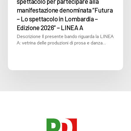
spettacolo per partecipare alla
per
manifestazione denominata “Futura
partecipare
alla
– Lo spettacolo in Lombardia –
manifestazione
Edizione 2026” – LINEA A
denominata
Descrizione Il presente bando riguarda la LINEA
“Futura
A: vetrina delle produzioni di prosa e danza…
–
Lo
spettacolo
in
Lombardia
–
Edizione
2026”
–
LINEA
A