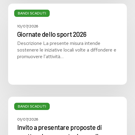
Giornate
dello
BANDI SCADUTI
sport
2026
10/07/2026
Giornate dello sport 2026
Descrizione La presente misura intende
sostenere le iniziative locali volte a diffondere e
promuovere l’attività…
Invito
a
BANDI SCADUTI
presentare
proposte
01/07/2026
di
Invito a presentare proposte di
spettacolo