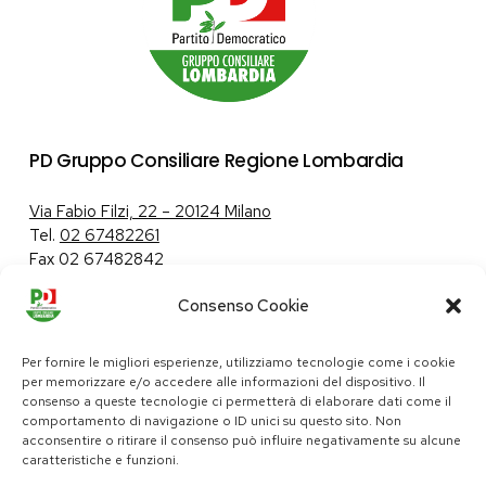
PD Gruppo Consiliare Regione Lombardia
Via Fabio Filzi, 22 – 20124 Milano
Tel.
02 67482261
Fax 02 67482842
Consenso Cookie
Tutela dei dati personali
|
Politica sui cookie
Per fornire le migliori esperienze, utilizziamo tecnologie come i cookie
per memorizzare e/o accedere alle informazioni del dispositivo. Il
consenso a queste tecnologie ci permetterà di elaborare dati come il
comportamento di navigazione o ID unici su questo sito. Non
pd@consiglio.regione.lombardia.it
acconsentire o ritirare il consenso può influire negativamente su alcune
ufficiostampa.pd@consiglio.regione.lombardia.it
caratteristiche e funzioni.