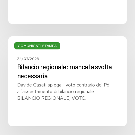
Bilancio
regionale:
COMUNICATI STAMPA
manca
la
24/07/2026
svolta
Bilancio regionale: manca la svolta
necessaria
necessaria
Davide Casati spiega il voto contrario del Pd
all'assestamento di bilancio regionale
BILANCIO REGIONALE, VOTO…