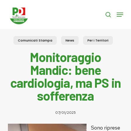
Skip
to
Menu
search
main
content
Comunicati Stampa
News
Per i Territori
Monitoraggio
Mandic: bene
cardiologia, ma PS in
sofferenza
07/01/2025
Sono riprese