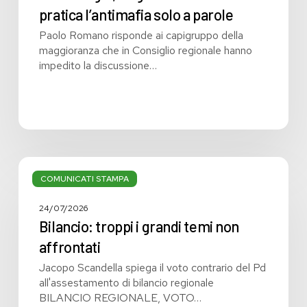
pratica l’antimafia solo a parole
Paolo Romano risponde ai capigruppo della
maggioranza che in Consiglio regionale hanno
impedito la discussione…
Bilancio:
troppi
COMUNICATI STAMPA
i
grandi
24/07/2026
temi
Bilancio: troppi i grandi temi non
non
affrontati
affrontati
Jacopo Scandella spiega il voto contrario del Pd
all'assestamento di bilancio regionale
BILANCIO REGIONALE, VOTO…