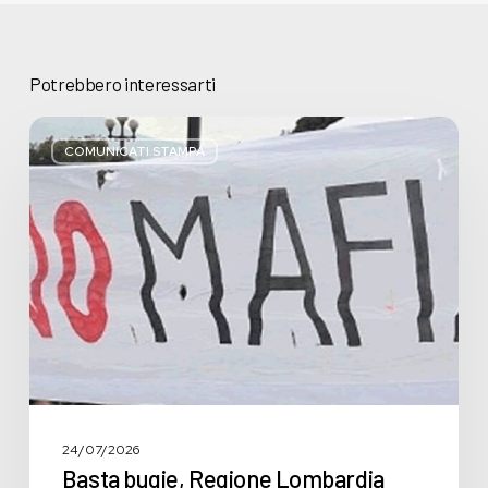
Potrebbero interessarti
Basta
bugie,
COMUNICATI STAMPA
Regione
Lombardia
pratica
l’antimafia
solo
a
parole
24/07/2026
Basta bugie, Regione Lombardia