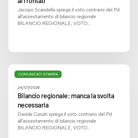
affrontati
affrontati
Jacopo Scandella spiega il voto contrario del Pd
all'assestamento di bilancio regionale
BILANCIO REGIONALE, VOTO…
Bilancio
regionale:
COMUNICATI STAMPA
manca
la
24/07/2026
svolta
Bilancio regionale: manca la svolta
necessaria
necessaria
Davide Casati spiega il voto contrario del Pd
all'assestamento di bilancio regionale
BILANCIO REGIONALE, VOTO…