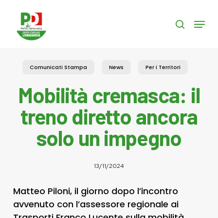
Skip
to
Menu
search
main
content
Comunicati Stampa
News
Per i Territori
Mobilità cremasca: il
treno diretto ancora
solo un impegno
13/11/2024
Matteo Piloni, il giorno dopo l’incontro
avvenuto con l’assessore regionale ai
Trasporti Franco Lucente sulla mobilità