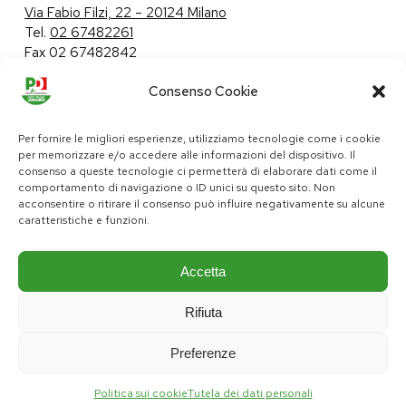
Via Fabio Filzi, 22 – 20124 Milano
Tel.
02 67482261
Fax 02 67482842
Consenso Cookie
Tutela dei dati personali
|
Politica sui cookie
Per fornire le migliori esperienze, utilizziamo tecnologie come i cookie
per memorizzare e/o accedere alle informazioni del dispositivo. Il
consenso a queste tecnologie ci permetterà di elaborare dati come il
comportamento di navigazione o ID unici su questo sito. Non
pd@consiglio.regione.lombardia.it
acconsentire o ritirare il consenso può influire negativamente su alcune
ufficiostampa.pd@consiglio.regione.lombardia.it
caratteristiche e funzioni.
Pagine Facebook Gruppo Consiliare PD Lombardia
Pagina Instagram Gruppo PD Lombardia
Pagina Youtube Gruppo PD Lombardia
Pagina Messenger Gruppo Consiliare PD Lombardia
Accetta
Rifiuta
Preferenze
Politica sui cookie
Tutela dei dati personali