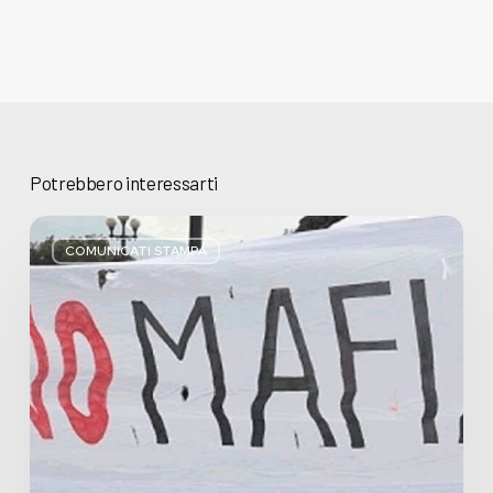
Potrebbero interessarti
Basta
bugie,
COMUNICATI STAMPA
Regione
Lombardia
pratica
l’antimafia
solo
a
parole