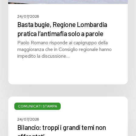
24/07/2026
Basta bugie, Regione Lombardia
pratica l’antimafia solo a parole
Paolo Romano risponde ai capigruppo della
maggioranza che in Consiglio regionale hanno
impedito la discussione…
Bilancio:
troppi
COMUNICATI STAMPA
i
grandi
24/07/2026
temi
Bilancio: troppi i grandi temi non
non