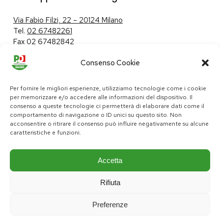
Via Fabio Filzi, 22 – 20124 Milano
Tel.
02 67482261
Fax 02 67482842
Consenso Cookie
Tutela dei dati personali
|
Politica sui cookie
Per fornire le migliori esperienze, utilizziamo tecnologie come i cookie
per memorizzare e/o accedere alle informazioni del dispositivo. Il
consenso a queste tecnologie ci permetterà di elaborare dati come il
comportamento di navigazione o ID unici su questo sito. Non
pd@consiglio.regione.lombardia.it
acconsentire o ritirare il consenso può influire negativamente su alcune
ufficiostampa.pd@consiglio.regione.lombardia.it
caratteristiche e funzioni.
Pagine Facebook Gruppo Consiliare PD Lombardia
Pagina Instagram Gruppo PD Lombardia
Pagina Youtube Gruppo PD Lombardia
Pagina Messenger Gruppo Consiliare PD Lombardia
Accetta
Rifiuta
Preferenze