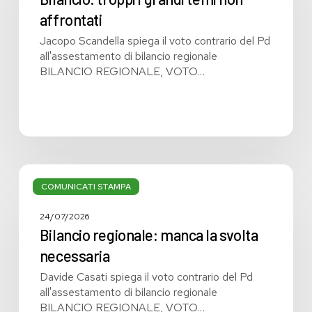
non
affrontati
affrontati
Jacopo Scandella spiega il voto contrario del Pd
all'assestamento di bilancio regionale
BILANCIO REGIONALE, VOTO…
Bilancio
regionale:
COMUNICATI STAMPA
manca
la
24/07/2026
svolta
Bilancio regionale: manca la svolta
necessaria
necessaria
Davide Casati spiega il voto contrario del Pd
all'assestamento di bilancio regionale
BILANCIO REGIONALE, VOTO…