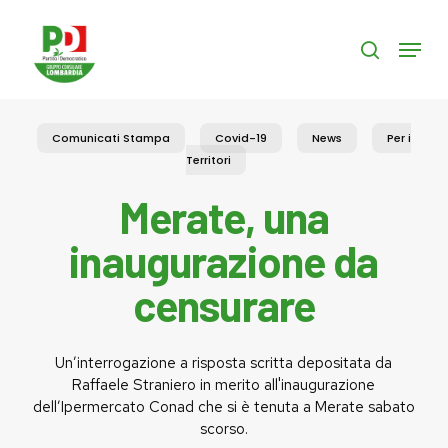
Skip
to
Menu
search
main
content
Comunicati Stampa
Covid-19
News
Per i
Territori
Merate, una
inaugurazione da
censurare
Un’interrogazione a risposta scritta depositata da
Raffaele Straniero in merito all'inaugurazione
dell’Ipermercato Conad che si è tenuta a Merate sabato
scorso.