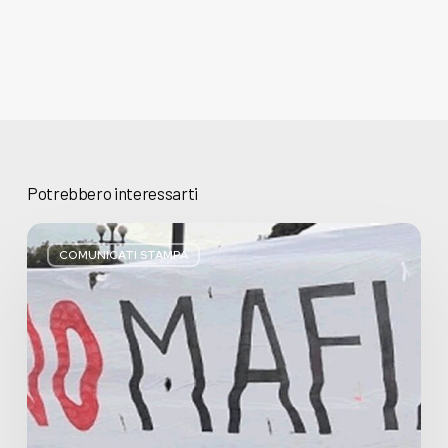
Potrebbero interessarti
Basta
bugie,
COMUNICATI STAMPA
Regione
Lombardia
pratica
l’antimafia
solo
a
parole