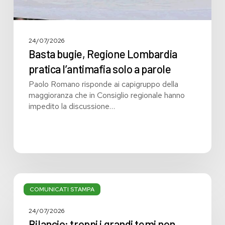
24/07/2026
Basta bugie, Regione Lombardia
pratica l’antimafia solo a parole
Paolo Romano risponde ai capigruppo della
maggioranza che in Consiglio regionale hanno
impedito la discussione…
Bilancio:
troppi
COMUNICATI STAMPA
i
grandi
24/07/2026
temi
Bilancio: troppi i grandi temi non