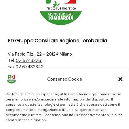
PD Gruppo Consiliare Regione Lombardia
Via Fabio Filzi, 22 – 20124 Milano
Tel.
02 67482261
Fax 02 67482842
Consenso Cookie
Tutela dei dati personali
|
Politica sui cookie
Per fornire le migliori esperienze, utilizziamo tecnologie come i cookie
per memorizzare e/o accedere alle informazioni del dispositivo. Il
consenso a queste tecnologie ci permetterà di elaborare dati come il
comportamento di navigazione o ID unici su questo sito. Non
pd@consiglio.regione.lombardia.it
acconsentire o ritirare il consenso può influire negativamente su alcune
ufficiostampa.pd@consiglio.regione.lombardia.it
caratteristiche e funzioni.