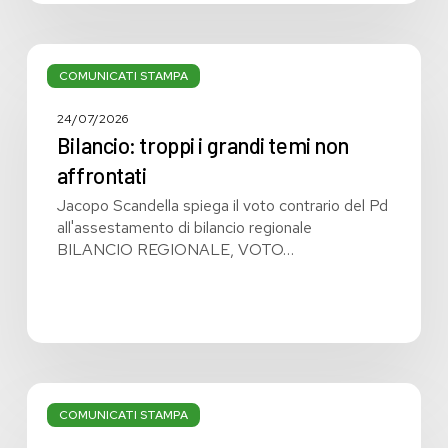
Bilancio:
troppi
COMUNICATI STAMPA
i
grandi
24/07/2026
temi
Bilancio: troppi i grandi temi non
non
affrontati
affrontati
Jacopo Scandella spiega il voto contrario del Pd
all'assestamento di bilancio regionale
BILANCIO REGIONALE, VOTO…
Bilancio
regionale:
COMUNICATI STAMPA
manca