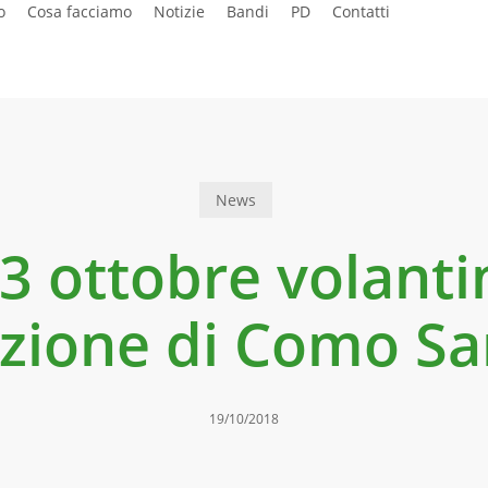
o
Cosa facciamo
Notizie
Bandi
PD
Contatti
News
3 ottobre volanti
azione di Como S
19/10/2018