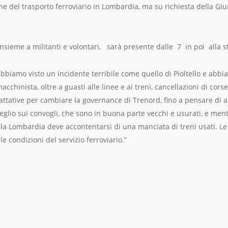
ne del trasporto ferroviario in Lombardia, ma su richiesta della Giu
 insieme a militanti e volontari, sarà presente dalle 7 in poi alla
abbiamo visto un incidente terribile come quello di Pioltello e abbi
cchinista, oltre a guasti alle linee e ai treni, cancellazioni di corse
ttative per cambiare la governance di Trenord, fino a pensare di a
lio sui convogli, che sono in buona parte vecchi e usurati, e mentre 
i, la Lombardia deve accontentarsi di una manciata di treni usati. L
e condizioni del servizio ferroviario.”