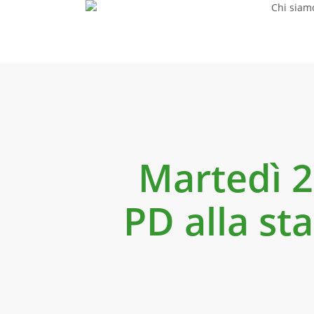
Chi siam
Skip
to
main
content
Martedì 2
PD alla st