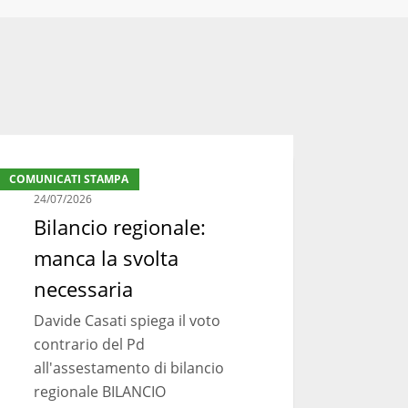
ancio
COMUNICATI STAMPA
ionale:
24/07/2026
nca
Bilancio regionale:
manca la svolta
lta
essaria
necessaria
Davide Casati spiega il voto
contrario del Pd
all'assestamento di bilancio
regionale BILANCIO