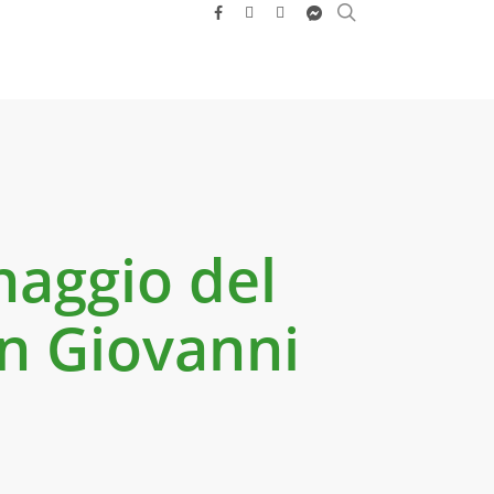
search
facebook
youtube
instagram
messenger
naggio del
an Giovanni