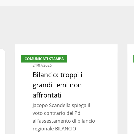
Bilancio:
Bil
COMUNICATI STAMPA
troppi
reg
24/07/2026
i
ma
Bilancio: troppi i
grandi
la
grandi temi non
temi
svo
non
nec
affrontati
affrontati
Jacopo Scandella spiega il
voto contrario del Pd
all'assestamento di bilancio
regionale BILANCIO