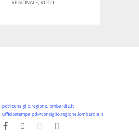
REGIONALE, VOTO…
pd@consiglio.regione.lombardia.it
ufficiostampa.pd@consiglio.regione.lombardia.it
Pagine Facebook Gruppo Consiliare PD Lombardia
Pagina Instagram Gruppo PD Lombardia
Pagina Youtube Gruppo PD Lombardia
Pagina Messenger Gruppo Consiliare PD Lombardia