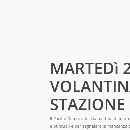
MARTEDì 
VOLANTIN
STAZION
Il Partito Democratico la mattina di marte
e puntuali e per segnalare la mancanza di 