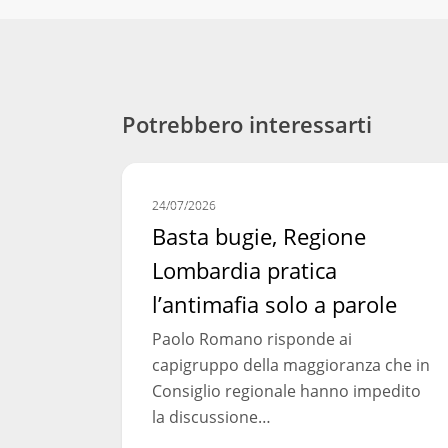
Potrebbero interessarti
Basta
COMUNICATI STAMPA
bugie,
24/07/2026
Regione
Basta bugie, Regione
Lombardia
Lombardia pratica
pratica
l’antimafia solo a parole
l’antimafia
solo
Paolo Romano risponde ai
a
capigruppo della maggioranza che in
parole
Consiglio regionale hanno impedito
la discussione…