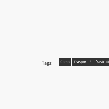
Como
Trasporti E Infrastrut
Tags: