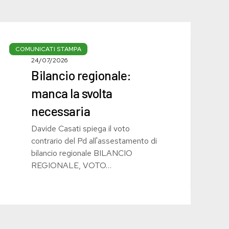
Bilancio
regionale:
COMUNICATI STAMPA
manca
24/07/2026
Bilancio regionale:
la
svolta
manca la svolta
necessaria
necessaria
Davide Casati spiega il voto
contrario del Pd all'assestamento di
bilancio regionale BILANCIO
REGIONALE, VOTO…