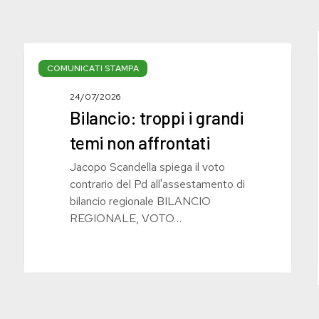
Bilancio:
troppi
COMUNICATI STAMPA
i
24/07/2026
grandi
Bilancio: troppi i grandi
temi
non
temi non affrontati
affrontati
Jacopo Scandella spiega il voto
contrario del Pd all'assestamento di
bilancio regionale BILANCIO
REGIONALE, VOTO…