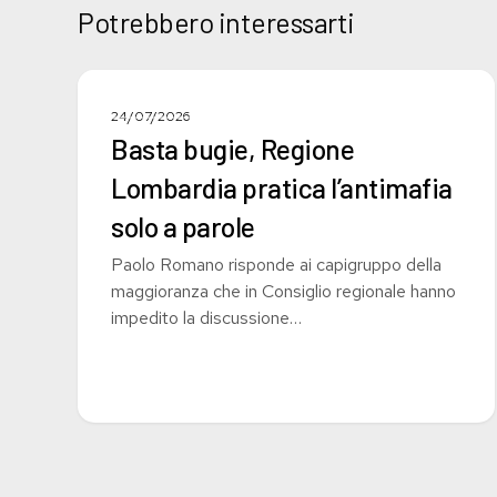
Potrebbero interessarti
Basta
bugie,
COMUNICATI STAMPA
24/07/2026
Regione
Basta bugie, Regione
Lombardia
Lombardia pratica l’antimafia
pratica
l’antimafia
solo a parole
solo
Paolo Romano risponde ai capigruppo della
a
maggioranza che in Consiglio regionale hanno
parole
impedito la discussione…