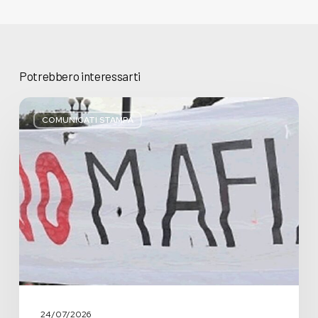
Potrebbero interessarti
Basta
bugie,
COMUNICATI STAMPA
Regione
Lombardia
pratica
l’antimafia
solo
a
parole
24/07/2026