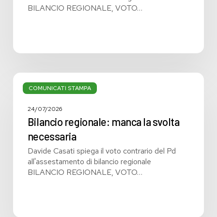
BILANCIO REGIONALE, VOTO…
Bilancio
regionale:
COMUNICATI STAMPA
manca
la
24/07/2026
svolta
Bilancio regionale: manca la svolta
necessaria
necessaria
Davide Casati spiega il voto contrario del Pd
all'assestamento di bilancio regionale
BILANCIO REGIONALE, VOTO…