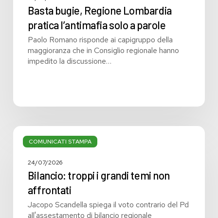
Basta bugie, Regione Lombardia
pratica l’antimafia solo a parole
Paolo Romano risponde ai capigruppo della
maggioranza che in Consiglio regionale hanno
impedito la discussione…
Bilancio:
troppi
COMUNICATI STAMPA
i
grandi
24/07/2026
temi
Bilancio: troppi i grandi temi non
non
affrontati
affrontati
Jacopo Scandella spiega il voto contrario del Pd
all'assestamento di bilancio regionale