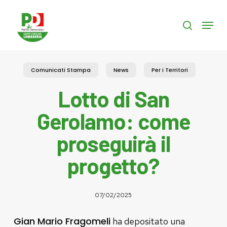
Skip
to
Menu
search
main
content
Comunicati Stampa
News
Per i Territori
Lotto di San
Gerolamo: come
proseguirà il
progetto?
07/02/2025
Gian Mario Fragomeli
ha depositato una